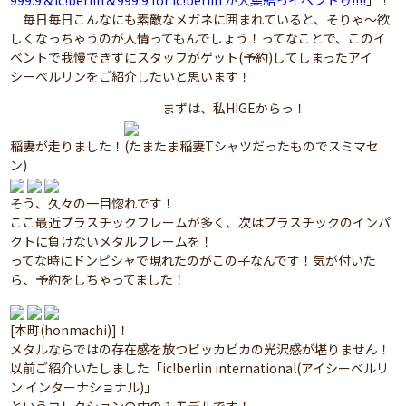
999.9＆ic!berlin＆999.9 for ic!berlin が大集結っイベントゥ!!!!
」！
毎日毎日こんなにも素敵なメガネに囲まれていると、そりゃ～欲
しくなっちゃうのが人情ってもんでしょう！ってなことで、このイ
ベントで我慢できずにスタッフがゲット(予約)してしまったアイ
シーベルリンをご紹介したいと思います！
まずは、私HIGEからっ！
稲妻が走りました！(たまたま稲妻Tシャツだったものでスミマセ
ン)
そう、久々の一目惚れです！
ここ最近プラスチックフレームが多く、次はプラスチックのインパ
クトに負けないメタルフレームを！
ってな時にドンピシャで現れたのがこの子なんです！気が付いた
ら、予約をしちゃってました！
[本町(honmachi)]！
メタルならではの存在感を放つビッカビカの光沢感が堪りません！
以前ご紹介いたしました「ic!berlin international(アイシーベルリ
ン インターナショナル)」