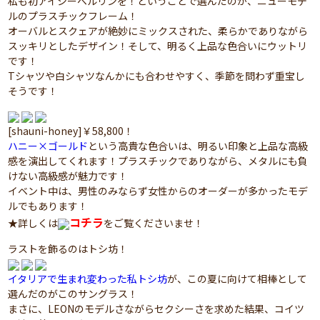
私も初アイシーベルリンを！ということで選んだのが、ニューモデ
ルのプラスチックフレーム！
オーバルとスクェアが絶妙にミックスされた、柔らかでありながら
スッキリとしたデザイン！そして、明るく上品な色合いにウットリ
です！
Tシャツや白シャツなんかにも合わせやすく、季節を問わず重宝し
そうです！
[shauni-honey]￥58,800！
ハニー×ゴールド
という高貴な色合いは、明るい印象と上品な高級
感を演出してくれます！プラスチックでありながら、メタルにも負
けない高級感が魅力です！
イベント中は、男性のみならず女性からのオーダーが多かったモデ
ルでもあります！
コチラ
★詳しくは
をご覧くださいませ！
ラストを飾るのはトシ坊！
イタリアで生まれ変わった私トシ坊
が、この夏に向けて相棒として
選んだのがこのサングラス！
まさに、LEONのモデルさながらセクシーさを求めた結果、コイツ