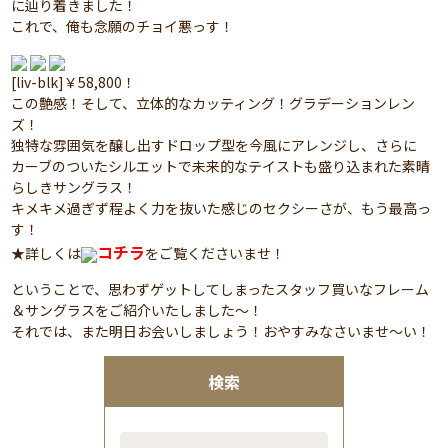
に辿り着きました！
これで、俺も念願のチョイ悪っす！
[liv-blk]￥58,800！
この艶感！そして、立体的なカッティング！グラデーションレン
ズ！
独特な雰囲気を醸し出すドロップ型を今風にアレンジし、さらに
カーブのついたシルエットで未来的なテイストも盛り込まれた素晴
らしきサングラス！
キメキメ過ぎず程よく力を抜いた感じのセクシーさが、もう最高っ
す！
コチラ
★詳しくは
をご覧くださいませ！
ということで、思わずゲットしてしまったスタッフ買いなフレーム
＆サングラスをご紹介いたしました～！
それでは、また明日お会いしましょう！おやすみなさいませ～い！
検索