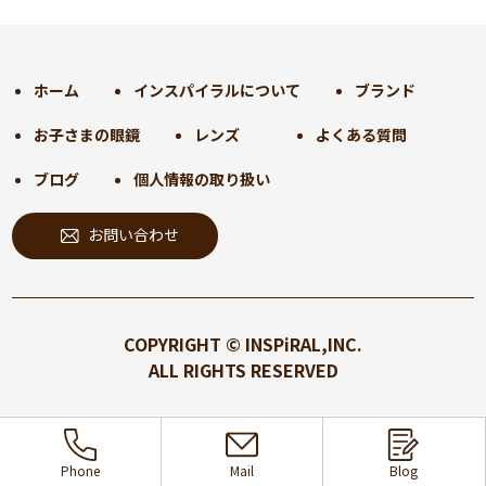
2024年11月
(30)
2024年10月
(31)
2024年9月
(30)
ホーム
インスパイラルについて
ブランド
2024年8月
(33)
お子さまの眼鏡
レンズ
よくある質問
2024年7月
(31)
2024年6月
(30)
ブログ
個人情報の取り扱い
2024年5月
(32)
お問い合わせ
2024年4月
(32)
2024年3月
(31)
2024年2月
(31)
2024年1月
(45)
COPYRIGHT © INSPiRAL,INC.
2023年12月
(31)
ALL RIGHTS RESERVED
2023年11月
(32)
2023年10月
(31)
2023年9月
(32)
Phone
Mail
Blog