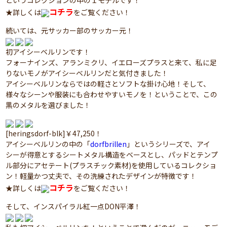
というコレクションの中の１モデルです！
コチラ
★詳しくは
をご覧ください！
続いては、元サッカー部のサッカー元！
初アイシーベルリンです！
フォーナインズ、アランミクリ、イエローズプラスと来て、私に足
りないモノがアイシーベルリンだと気付きました！
アイシーベルリンならではの軽さとソフトな掛け心地！そして、
様々なシーンや服装にも合わせやすいモノを！ということで、この
黒のメタルを選びました！
[heringsdorf-blk]￥47,250！
アイシーベルリンの中の「
dorfbrillen
」というシリーズで、アイ
シーが得意とするシートメタル構造をベースとし、パッドとテンプ
ル部分にアセテート(プラスチック素材)を使用しているコレクショ
ン！軽量かつ丈夫で、その洗練されたデザインが特徴です！
コチラ
★詳しくは
をご覧ください！
そして、インスパイラル紅一点DON平澤！