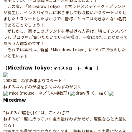
催中ですが、本日は臨時ニュースをお伝えします！
この度、「Micedraw Tokyo」と言うドメスティック・ブランド
が誕生し、インスパイラルにおきましても取扱いがスタートいたし
ました！スタートしたばかりで、皆様にとっては聞きなれない名前
であることでしょう！
がしかし、実はこのブランドを手掛ける人達は、特にインスパイ
ラル ブログをご覧いただいている皆様は、一度は見たことがあるで
あろう人達なのです！
それでは本日は、新星「Micedraw Tokyo」についてお伝えした
いと思います！
Micedraw Tokyo
:
【
】
マイスドロー トーキョー
2008年 ねずみ年よりスタート！
ねずみ⇒ねずみが塩を引く⇒ねずみが引く
mice (mouse：ネズミの複数形)
draw(引く、描く)
Micedraw
“ねずみが塩を引く”は、ことわざで
ねずみが一度に持っていく塩の量はわずかだが、度重なると大量に
なる！
⇒極めて少量ずつで目立たなくても、積もり積もって大量になる例