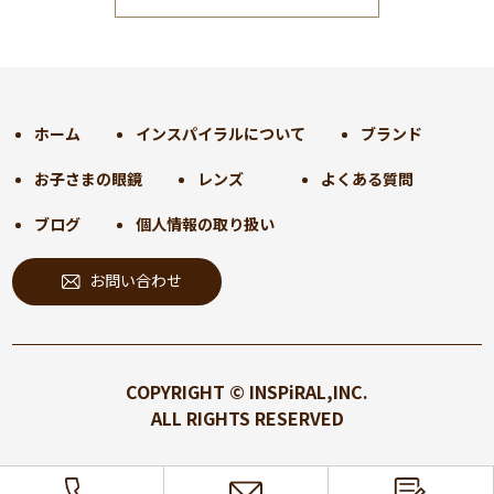
2024年12月
(35)
2024年11月
(30)
2024年10月
(31)
2024年9月
(30)
ホーム
インスパイラルについて
ブランド
2024年8月
(33)
お子さまの眼鏡
レンズ
よくある質問
2024年7月
(31)
2024年6月
(30)
ブログ
個人情報の取り扱い
2024年5月
(32)
お問い合わせ
2024年4月
(32)
2024年3月
(31)
2024年2月
(31)
2024年1月
(45)
COPYRIGHT © INSPiRAL,INC.
2023年12月
(31)
ALL RIGHTS RESERVED
2023年11月
(32)
2023年10月
(31)