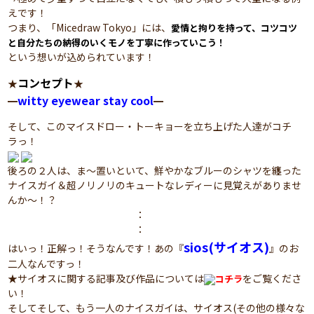
えです！
つまり、「Micedraw Tokyo」には、
愛情と拘りを持って、コツコツ
と自分たちの納得のいくモノを丁寧に作っていこう！
という想いが込められています！
コンセプト
★
★
witty eyewear stay cool
━
━
そして、このマイスドロー・トーキョーを立ち上げた人達がコチ
ラっ！
後ろの２人は、ま～置いといて、鮮やかなブルーのシャツを纏った
ナイスガイ＆超ノリノリのキュートなレディーに見覚えがありませ
んか～！？
：
：
sios(サイオス)
はいっ！正解っ！そうなんです！あの『
』のお
二人なんですっ！
★サイオスに関する記事及び作品については
をご覧くださ
コチラ
い！
そしてそして、もう一人のナイスガイは、サイオス(その他の様々な