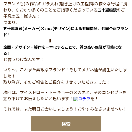
ブランドも)の作品のガラ入れ(磨き上げの工程)等の様々な行程に携
わり、なおかつ多くのことをご指導くださっている
のご
五十嵐眼鏡
子息の五十嵐さん！
つまり、
五十嵐眼鏡(メーカー)×sios(デザイン)による共同開発、共同企画ブラン
ド！
ll
企画・デザイン・製作を一本化することで、質の高い保証が可能にな
る！
と言うわけなんです！
いや～、これまた素敵なブランド！そしてメガネ達が誕生いたしま
した！
取り急ぎ、そのご報告とご紹介をさせていただきました！
次回は、マイスドロー・トーキョーのメガネと、そのコンセプトを
掘り下げてお伝えしたいと思います！
コチラ
を！
それでは、また明日お会いしましょう！おやすみなさいませ～い！
検索