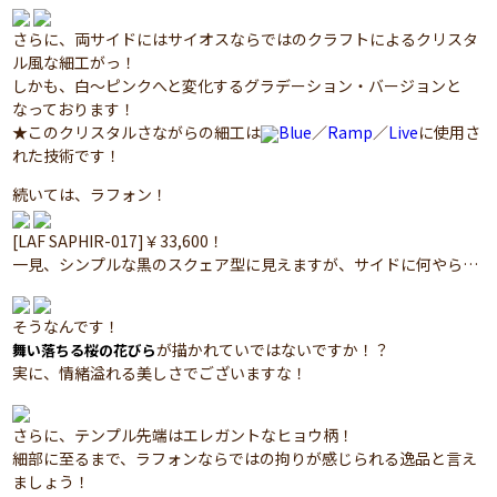
さらに、両サイドにはサイオスならではのクラフトによるクリスタ
ル風な細工がっ！
しかも、白～ピンクへと変化するグラデーション・バージョンと
なっております！
★このクリスタルさながらの細工は
Blue
／
Ramp
／
Live
に使用さ
れた技術です！
続いては、ラフォン！
[LAF SAPHIR-017]￥33,600！
一見、シンプルな黒のスクェア型に見えますが、サイドに何やら…
そうなんです！
が描かれていではないですか！？
舞い落ちる桜の花びら
実に、情緒溢れる美しさでございますな！
さらに、テンプル先端はエレガントなヒョウ柄！
細部に至るまで、ラフォンならではの拘りが感じられる逸品と言え
ましょう！