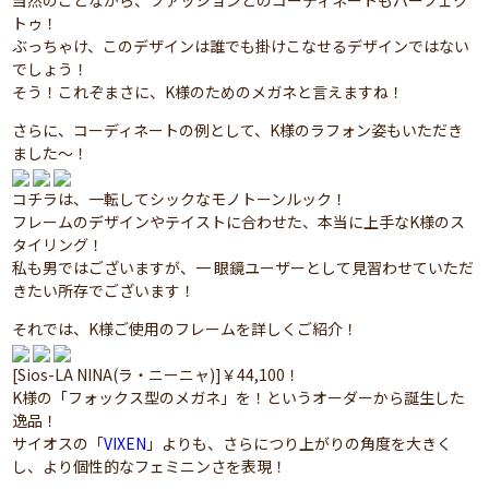
当然のことながら、ファッションとのコーディネートもパーフェク
トゥ！
ぶっちゃけ、このデザインは誰でも掛けこなせるデザインではない
でしょう！
そう！これぞまさに、K様のためのメガネと言えますね！
さらに、コーディネートの例として、K様のラフォン姿もいただき
ました～！
コチラは、一転してシックなモノトーンルック！
フレームのデザインやテイストに合わせた、本当に上手なK様のス
タイリング！
私も男ではございますが、一 眼鏡ユーザーとして見習わせていただ
きたい所存でございます！
それでは、K様ご使用のフレームを詳しくご紹介！
[Sios-LA NINA(ラ・ニーニャ)]￥44,100！
K様の「フォックス型のメガネ」を！というオーダーから誕生した
逸品！
サイオスの「
VIXEN
」よりも、さらにつり上がりの角度を大きく
し、より個性的なフェミニンさを表現！