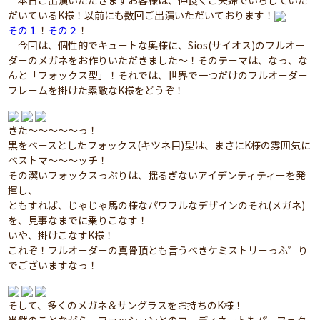
本日ご出演いただきますお客様は、仲良くご夫婦でいらしていた
だいているK様！以前にも数回ご出演いただいております！
その１
！
その２
！
今回は、個性的でキュートな奥様に、Sios(サイオス)のフルオー
ダーのメガネをお作りいただきました～！そのテーマは、なっ、な
んと「フォックス型」！それでは、世界で一つだけのフルオーダー
フレームを掛けた素敵なK様をどうぞ！
きた～～～～～っ！
黒をベースとしたフォックス(キツネ目)型は、まさにK様の雰囲気に
ベストマ～～～ッチ！
その潔いフォックスっぷりは、揺るぎないアイデンティティーを発
揮し、
ともすれば、じゃじゃ馬の様なパワフルなデザインのそれ(メガネ)
を、見事なまでに乗りこなす！
いや、掛けこなすK様！
これぞ！フルオーダーの真骨頂とも言うべきケミストリーっふ゜り
でございますなっ！
そして、多くのメガネ＆サングラスをお持ちのK様！