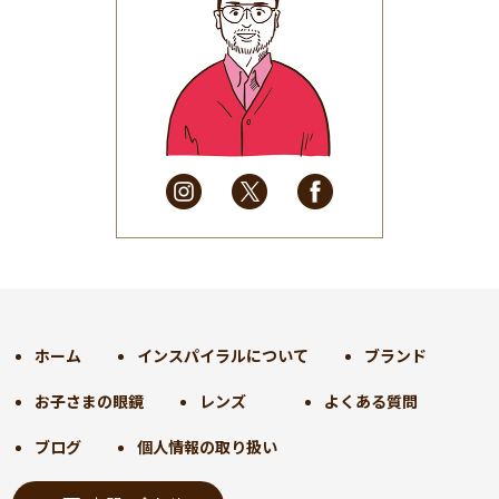
2025年7月
(37)
2025年6月
(48)
2025年5月
(41)
2025年4月
(32)
2025年3月
(31)
2025年2月
(28)
2025年1月
(34)
2024年12月
(35)
2024年11月
(30)
2024年10月
(31)
2024年9月
(30)
ホーム
インスパイラルについて
ブランド
2024年8月
(33)
お子さまの眼鏡
レンズ
よくある質問
2024年7月
(31)
2024年6月
(30)
ブログ
個人情報の取り扱い
2024年5月
(32)