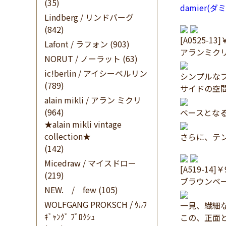
(35)
damier
Lindberg / リンドバーグ
(842)
[A0525-13]
Lafont / ラフォン
(903)
アランミク
NORUT / ノーラット
(63)
ic!berlin / アイシーベルリン
シンプルな
(789)
サイドの空
alain mikli / アラン ミクリ
(964)
ベースとな
★alain mikli vintage
collection★
さらに、テ
(142)
Micedraw / マイスドロー
[A519-14]￥
(219)
ブラウンベ
NEW. / few
(105)
WOLFGANG PROKSCH / ｳﾙﾌ
一見、繊細
ｷﾞｬﾝｸﾞ ﾌﾟﾛｸｼｭ
この、正面