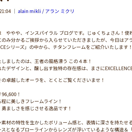
21:04
｜
alain mikli / アラン ミクリ
 ややや、インスパイラル ブログです。じゅくちょさん！使
にのみ分かるご挨拶から入らせていただきましたが、今日はア
LENCEシリーズ」の中から、チタンフレームをご紹介いたします
たしましたのは、王者の風格漂う この４本！
たデザインと、醸し出す独特の存在感は、まさにEXCELLENC
その卓越したオーラを、とくとご覧くださいませ！
￥96,600！
る程に美しきフレームライン！
、勇ましさを感じさせる逸品です！
ン素材の特性を生かしたボリューム感と、表情に深さを持たせ
ースとなるブローラインからレンズが浮いているような構造＆