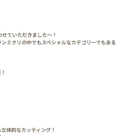
わせていただきました～！
ランミクリの中でもスペシャルなカテゴリーでもある
！
E！
る立体的なカッティング！
「