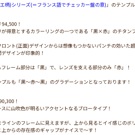
(ダミエ柄)シリーズ(＝フランス語でチェッカー盤の意)
」のテンプ
￥94,500！
リが得意とするカラーリングの一つである「黒×赤」のチタン
フロント(正面)デザインからは想像もつかないパンチの効いた
間デザインが印象的！
るフレーム部分は「黒」で、レンズを支える部分のみ「赤」！
ンプルも「黒～赤～黒」のグラデーションとなっております！
90,300！
ースに山吹色が明るいアクセントなるブロータイプ！
なラインのフレームに見えますが、上から見るとイイ感じのボ
と上からの存在感のギャップがナイスで～す！