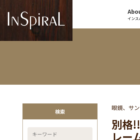
Abou
インス
眼鏡、サン
検索
別格!
レー