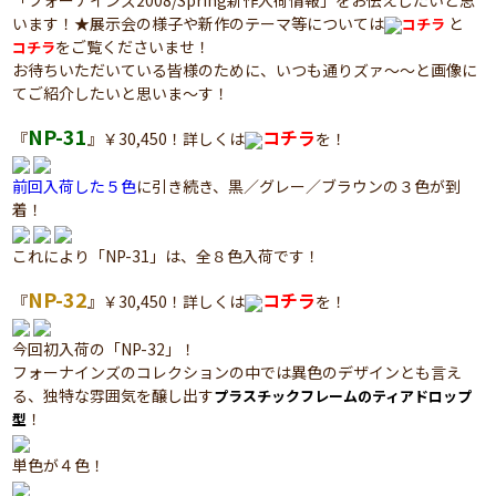
「フォーナインズ2008/Spring新作入荷情報」をお伝えしたいと思
います！★展示会の様子や新作のテーマ等については
と
コチラ
をご覧くださいませ！
コチラ
お待ちいただいている皆様のために、いつも通りズァ～～と画像に
てご紹介したいと思いま～す！
NP-31
コチラ
『
』￥30,450！詳しくは
を！
前回入荷した５色
に引き続き、黒／グレー／ブラウンの３色が到
着！
これにより「NP-31」は、全８色入荷です！
NP-32
コチラ
『
』￥30,450！詳しくは
を！
今回初入荷の「NP-32」！
フォーナインズのコレクションの中では異色のデザインとも言え
る、独特な雰囲気を醸し出す
プラスチックフレームのティアドロップ
！
型
単色が４色！