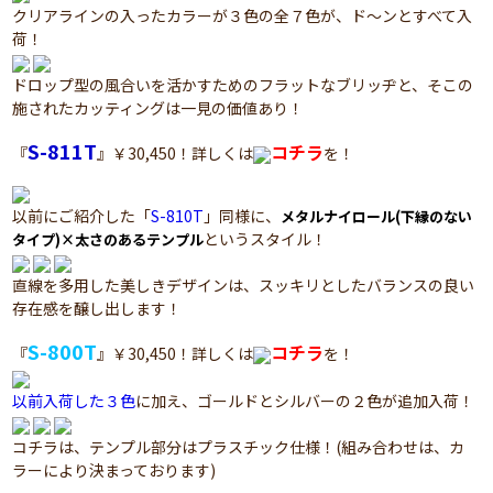
クリアラインの入ったカラーが３色の全７色が、ド～ンとすべて入
荷！
ドロップ型の風合いを活かすためのフラットなブリッヂと、そこの
施されたカッティングは一見の価値あり！
S-811T
コチラ
『
』￥30,450！詳しくは
を！
以前にご紹介した「
S-810T
」同様に、
メタルナイロール(下縁のない
というスタイル！
タイプ)×太さのあるテンプル
直線を多用した美しきデザインは、スッキリとしたバランスの良い
存在感を醸し出します！
S-800T
コチラ
『
』￥30,450！詳しくは
を！
以前入荷した３色
に加え、ゴールドとシルバーの２色が追加入荷！
コチラは、テンプル部分はプラスチック仕様！(組み合わせは、カ
ラーにより決まっております)