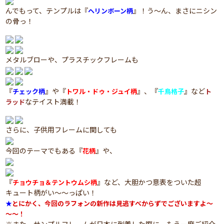
んでもって、テンプルは『
』！う～ん、まさにニシン
ヘリンボーン柄
の骨っ！
メタルブローや、プラスチックフレームも
『
』や『
』、『
』など
チェック柄
トワル・ドゥ・ジュイ柄
千鳥格子
ト
なテイスト満載！
ラッド
さらに、子供用フレームに関しても
今回のテーマでもある『
』や、
花柄
『
』など、大胆かつ意表をついた超
チョウチョ＆テントウムシ柄
キュート柄がい～～っぱい！
★
とにかく、今回のラフォンの新作は見逃すべからずでございますよ～
～～！