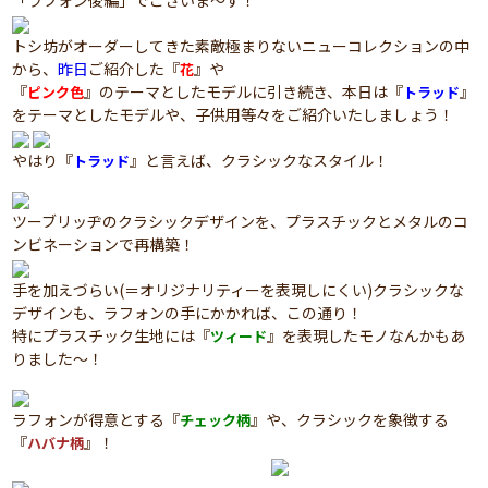
「ラフォン後編」でございま～す！
トシ坊がオーダーしてきた素敵極まりないニューコレクションの中
から、
昨日
ご紹介した『
』や
花
『
』のテーマとしたモデルに引き続き、本日は『
』
ピンク色
トラッド
をテーマとしたモデルや、子供用等々をご紹介いたしましょう！
やはり『
』と言えば、クラシックなスタイル！
トラッド
ツーブリッヂのクラシックデザインを、プラスチックとメタルのコ
ンビネーションで再構築！
手を加えづらい(＝オリジナリティーを表現しにくい)クラシックな
デザインも、ラフォンの手にかかれば、この通り！
特にプラスチック生地には『
』を表現したモノなんかもあ
ツィード
りました～！
ラフォンが得意とする『
』や、クラシックを象徴する
チェック柄
『
』！
ハバナ柄