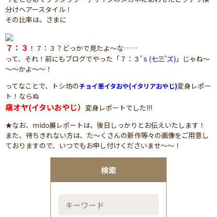
分けヘアースタイル！
その比率は、さまに
７：３
！７：３？どっかで見たよ～な……
って、それ！前にもブログでやった「
７：３’ｓ(七三’ズ)
」じゃね～
～～かよ～～！
ってなことで、トシ坊の
変身レポー
チョイ悪イタおや(イタリアおやじ)
ト！ならぬ
痛オヤ(イタいおやじ）
変身レポートでした!!!
★なお、mido展レポートは、後日しっかりとお伝えいたします！
また、待ちきれない方は、た～くさんの新作等々の画像をご用意し
ておりますので、いつでもお申し付けくださいませ～～！
検索