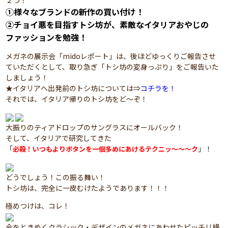
２つ！
①様々なブランドの新作の買い付け！
②チョイ悪を目指すトシ坊が、素敵なイタリアおやじの
ファッションを勉強！
メガネの展示会「midoレポート」は、後ほどゆっくりご報告させ
ていただくとして、取り急ぎ「トシ坊の変身っぷり」をご報告いた
しましょう！
★イタリアへ出発前のトシ坊については⇒
コチラを！
それでは、イタリア帰りのトシ坊をど～ぞ！
大振りのティアドロップのサングラスにオールバック！
そして、イタリアで研究してきた
「
」！
必殺！いつもよりボタンを一個多めにあけるテクニッ～～～ク
どうでしょう！この振る舞い！
トシ坊は、完全に一皮むけたようであります！！！
極めつけは、コレ！
今をときめくクラシック・デザインのメガネにあわせたピッチリ横