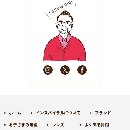
2025年10月
(32)
2025年9月
(30)
2025年8月
(31)
2025年7月
(37)
2025年6月
(48)
2025年5月
(41)
2025年4月
(32)
2025年3月
(31)
2025年2月
(28)
2025年1月
(34)
2024年12月
(35)
2024年11月
(30)
2024年10月
(31)
2024年9月
(30)
ホーム
インスパイラルについて
ブランド
2024年8月
(33)
お子さまの眼鏡
レンズ
よくある質問
2024年7月
(31)