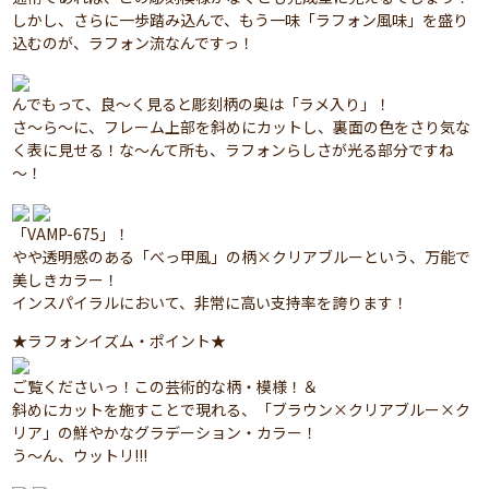
しかし、さらに一歩踏み込んで、もう一味「ラフォン風味」を盛り
込むのが、ラフォン流なんですっ！
んでもって、良～く見ると彫刻柄の奥は「ラメ入り」！
さ～ら～に、フレーム上部を斜めにカットし、裏面の色をさり気な
く表に見せる！な～んて所も、ラフォンらしさが光る部分ですね
～！
「VAMP-675」！
やや透明感のある「べっ甲風」の柄×クリアブルーという、万能で
美しきカラー！
インスパイラルにおいて、非常に高い支持率を誇ります！
★ラフォンイズム・ポイント★
ご覧くださいっ！この芸術的な柄・模様！＆
斜めにカットを施すことで現れる、「ブラウン×クリアブルー×ク
リア」の鮮やかなグラデーション・カラー！
う～ん、ウットリ!!!