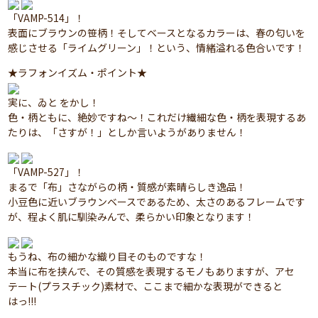
「VAMP-514」！
表面にブラウンの笹柄！そしてベースとなるカラーは、春の匂いを
感じさせる「ライムグリーン」！という、情緒溢れる色合いです！
★ラフォンイズム・ポイント★
実に、ゐと をかし！
色・柄ともに、絶妙ですね～！これだけ繊細な色・柄を表現するあ
たりは、「さすが！」としか言いようがありません！
「VAMP-527」！
まるで「布」さながらの柄・質感が素晴らしき逸品！
小豆色に近いブラウンベースであるため、太さのあるフレームです
が、程よく肌に馴染みんで、柔らかい印象となります！
もうね、布の細かな織り目そのものですな！
本当に布を挟んで、その質感を表現するモノもありますが、アセ
テート(プラスチック)素材で、ここまで細かな表現ができると
はっ!!!