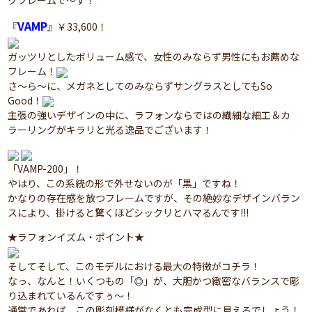
クフレームで～す！
VAMP
『
』￥33,600！
ガッツリとしたボリューム感で、女性のみならず男性にもお薦めな
フレーム！
さ～ら～に、メガネとしてのみならずサングラスとしてもSo
Good！
主張の強いデザインの中に、ラフォンならではの繊細な細工＆カ
ラーリングがキラリと光る逸品でございます！
「VAMP-200」！
やはり、この系統の形で外せないのが「黒」ですね！
かなりの存在感を放つフレームですが、その絶妙なデザインバラン
スにより、掛けると驚くほどシックリとハマるんです!!!
★ラフォンイズム・ポイント★
そしてそして、このモデルにおける最大の特徴がコチラ！
なっ、なんと！いくつもの「
」が、大胆かつ緻密なバランスで彫
◎
り込まれているんですぅ～！
通常であれば、この彫刻模様がなくとも完成型に見えるでしょう！