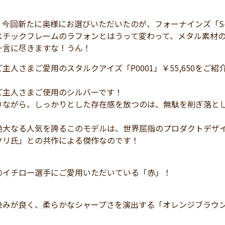
今回新たに奥様にお選びいただいたのが、フォーナインズ「S-7
スチックフレームのラフォンとはうって変わって、メタル素材
一言に尽きますな！うん！
主人さまご愛用のスタルクアイズ「P0001」￥55,650をご紹
ご主人さまご使用のシルバーです！
りながら、しっかりとした存在感を放つのは、無駄を削ぎ落と
絶大なる人気を誇るこのモデルは、世界屈指のプロダクトデザ
クリ氏」との共作による傑作なのです！
のイチロー選手にご愛用いただいている「赤」！
染みが良く、柔らかなシャープさを演出する「オレンジブラウ