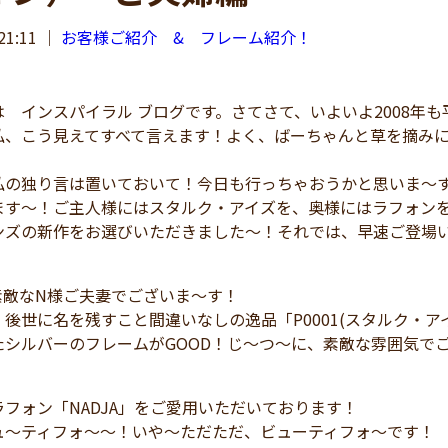
21:11
｜
お客様ご紹介 & フレーム紹介！
 インスパイラル ブログです。さてさて、いよいよ2008年
私、こう見えてすべて言えます！よく、ばーちゃんと草を摘み
の独り言は置いておいて！今日も行っちゃおうかと思いま～す
ます～！ご主人様にはスタルク・アイズを、奥様にはラフォン
ンズの新作をお選びいただきました～！それでは、早速ご登場
素敵なN様ご夫妻でございま～す！
後世に名を残すこと間違いなしの逸品「P0001(スタルク・
たシルバーのフレームがGOOD！じ～つ～に、素敵な雰囲気で
フォン「NADJA」をご愛用いただいております！
ュ～ティフォ～～！いや～ただただ、ビューティフォ～です！