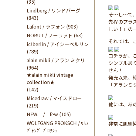
(35)
Lindberg / リンドバーグ
そ～し～て、
(843)
先程のプラ
Lafont / ラフォン
(903)
しい！」の
NORUT / ノーラット
(63)
それでは、ご
ic!berlin / アイシーベルリン
(789)
コチラが、
alain mikli / アラン ミクリ
シンプルあ
(964)
せん！
★alain mikli vintage
発売以来、
collection★
「アランミ
(142)
Micedraw / マイスドロー
他には、あ
(219)
NEW. / few
(105)
WOLFGANG PROKSCH / ｳﾙﾌ
非常に肌馴
ｷﾞｬﾝｸﾞ ﾌﾟﾛｸｼｭ