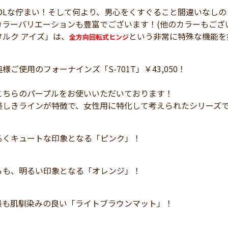
OOLな佇まい！そして何より、男心をくすぐること間違いなし
カラーバリエーションも豊富でございます！(他のカラーもござ
ルク アイズ」は、
という非常に特殊な機能を
全方向回転式ヒンジ
様ご使用のフォーナインズ「S-701T」￥43,050！
こちらのパープルをお使いいただいております！
美しきラインが特徴で、女性用に特化して考えられたシリーズ
るくキュートな印象となる「ピンク」！
らも、明るい印象となる「オレンジ」！
最も肌馴染みの良い「ライトブラウンマット」！