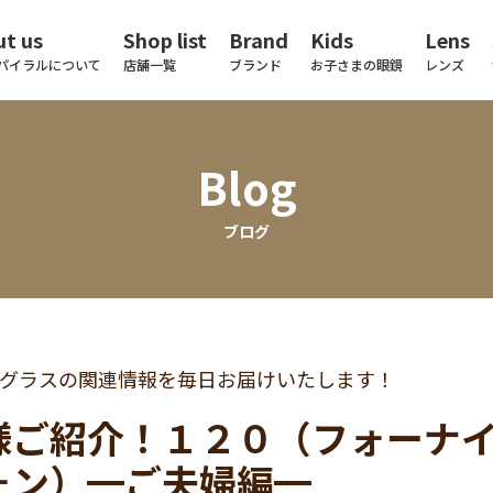
t us
Shop list
Brand
Kids
Lens
パイラルについて
店舗一覧
ブランド
お子さまの眼鏡
レンズ
Blog
ブログ
グラスの関連情報を毎日お届けいたします！
様ご紹介！１２０（フォーナイ
ォン）━ご夫婦編━