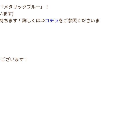
の「メタリックブルー」！
います)
持ちます！詳しくは⇒
コチラ
をご参照くださいま
でございます！