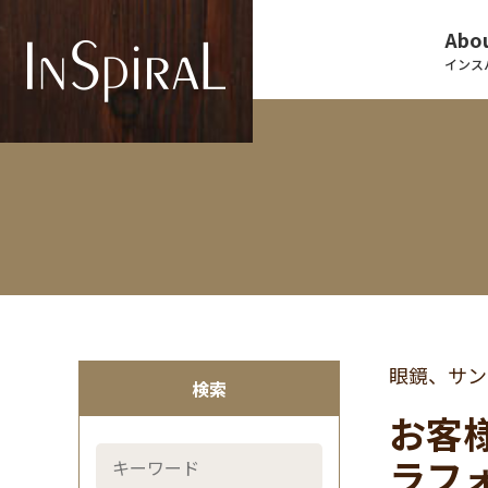
Abou
インス
眼鏡、サン
検索
お客
ラフ