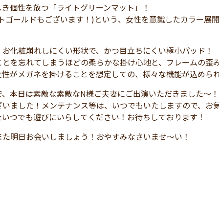
しき個性を放つ「ライトグリーンマット」！
イトゴールドもございます！)という、女性を意識したカラー展
、お化粧崩れしにくい形状で、かつ目立ちにくい極小パッド！
ことを忘れてしまうほどの柔らかな掛け心地と、フレームの歪
女性がメガネを掛けることを想定しての、様々な機能が込めら
で、本日は素敵な素敵なN様ご夫妻にご出演いただきました～！
ざいました！メンテナンス等は、いつでもいたしますので、お
たいつでも遊びにいらしてください！お待ちしております！
また明日お会いしましょう！おやすみなさいませ～い！