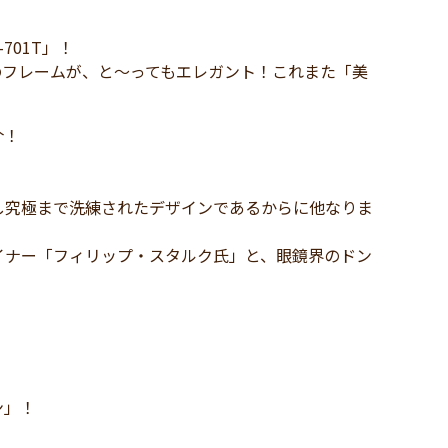
01T」！
のフレームが、と～ってもエレガント！これまた「美
介！
し究極まで洗練されたデザインであるからに他なりま
イナー「フィリップ・スタルク氏」と、眼鏡界のドン
ン」！