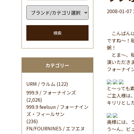
2008-01-07 
こんばんは
検索
ですね～！
粥！
とま～、私
演いただき
カテゴリー
フォーナイ
URM / ウルム
(122)
と～っても
999.9 / フォーナインズ
ご主人様は、
(2,026)
キリリとし
999.9 feelsun / フォーナイン
ズ・フィールサン
(236)
奥様には、ラ
FN/FOURNINES / エフエヌ
う～ん、ビ