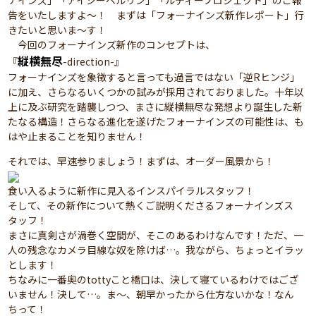
ナインズ」「アイシーベルリン」「ルディープロジェクト」のご報
告をいたしますよ～！ まずは「フォーナインズ新作レポート」行
きたいと思いま～す！
今回のフォーナインズ新作のコンセプトは、
縦横無尽
『
-direction-』
フォーナインズを象徴すると言っても過言ではない「逆Rヒンジ」
に加え、さらなるいくつかの試みが採用されておりました。十年以
上に及ぶ研究を踏襲しつつ、まさに縦横無尽な発想より誕生した新
たなる構造！さらなる進化を遂げたフォーナインズの可能性は、も
はや止まることを知りません！
それでは、早速参りましょう！まずは、オーダー風景から！
食い入るように新作に見入るインスパイラルスタッフ！
そして、その新作について熱くご説明くださるフォーナインズス
タッフ！
まさに真剣さが渦巻く空間が、そこのあるわけなんです！ただ、一
人の残念なカメラ目線な奴を除けば…。我ながら、ちょっとイラッ
とします！
ちなみに一番奥のtottyこと橋口は、決して寝ているわけではござ
いません！決して…。ま～、朝早かったから仕方ないかな！なん
ちって！