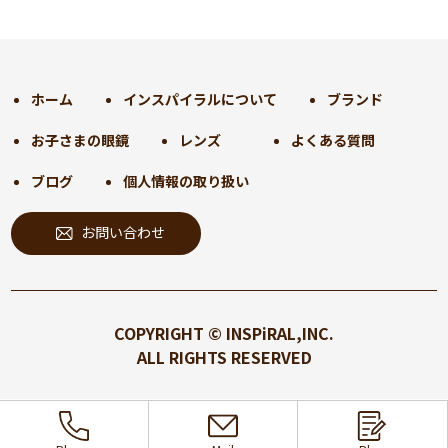
2024年12月
(35)
2024年11月
(30)
2024年10月
(31)
2024年9月
(30)
ホーム
インスパイラルについて
ブランド
2024年8月
(33)
お子さまの眼鏡
レンズ
よくある質問
2024年7月
(31)
2024年6月
(30)
ブログ
個人情報の取り扱い
2024年5月
(32)
お問い合わせ
2024年4月
(32)
2024年3月
(31)
2024年2月
(31)
2024年1月
(45)
COPYRIGHT © INSPiRAL,INC.
2023年12月
(31)
ALL RIGHTS RESERVED
2023年11月
(32)
2023年10月
(31)
2023年9月
(32)