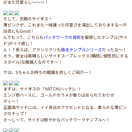
がまた可愛らし～～～！
そして、念願のサイオス！
薄ピンクが、これまた一味違った可愛さを演出しておりますな～!!!
白衣にもGood！
んでもって、こちらも
パッチワークの技術
を駆使したテンプル(サイ
ド)がイイ感じ！
ん！？思えば、アランミクリも
極太テンプルシリーズ
だったな～！
そう、彼女は素晴らしいサイドスープレックス(横顔に個性的にする
スタイル)な眼鏡人なのです～！
では、Sちゃんお持ちの眼鏡を詳しくご紹介～！
まずは、サイオスの「HATCH(ハッチ)」！
エンジ色ベースに、ゴールドのラメが散りばめられておりボ
ディー！
正面両サイドには、イイ具合のアクセントとなる、柔らかな薄ピン
クのチップ！
そ～し～て、サイドは鮮やかなパッチワークテンプル～！