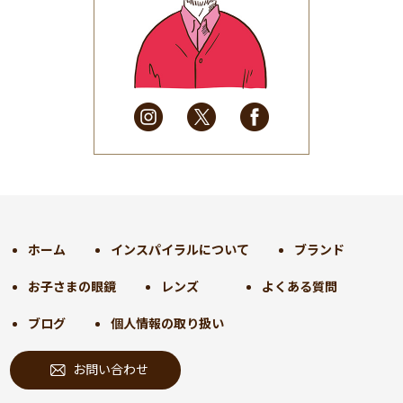
2025年6月
(48)
2025年5月
(41)
2025年4月
(32)
2025年3月
(31)
2025年2月
(28)
2025年1月
(34)
2024年12月
(35)
2024年11月
(30)
2024年10月
(31)
2024年9月
(30)
ホーム
インスパイラルについて
ブランド
2024年8月
(33)
お子さまの眼鏡
レンズ
よくある質問
2024年7月
(31)
2024年6月
(30)
ブログ
個人情報の取り扱い
2024年5月
(32)
お問い合わせ
2024年4月
(32)
2024年3月
(31)