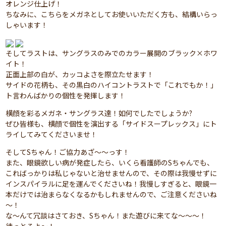
オレンジ仕上げ！
ちなみに、こちらをメガネとしてお使いいただく方も、結構いらっ
しゃいます！
そしてラストは、サングラスのみでのカラー展開のブラック×ホワ
イト！
正面上部の白が、カッコよさを際立たせます！
サイドの花柄も、その黒白のハイコントラストで「これでもか！」
ト言わんばかりの個性を発揮します！
横顔を彩るメガネ・サングラス達！如何でしたでしょうか?
ぜひ皆様も、横顔で個性を演出する「サイドスープレックス」にト
ライしてみてくださいませ！
そしてSちゃん！ご協力あざ～～っす！
また、眼鏡欲しい病が発症したら、いくら看護師のSちゃんでも、
こればっかりは私じゃないと治せませんので、その際は我慢せずに
インスパイラルに足を運んでくださいね！我慢しすぎると、眼鏡一
本だけでは治まらなくなるかもしれませんので、ご注意くださいね
～！
な～んて冗談はさておき、Sちゃん！また遊びに来てな～～～！