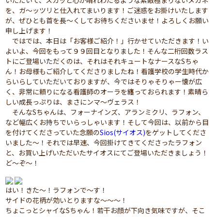
いただいて、スカッと心が晴れわたるような素敵極まりないメガネ
を、ガ～ッツリと仕入れてまいります！ご迷惑をお掛けいたします
が、ぜひとも首を長～くしてお待ちくださいませ！よろしくお願い
申し上げます！
ではでは、本日は「お客様ご紹介！」行かせていただきます！い
よいよ、今回をもって９９回目となりました！そんな二桁回数ラス
トにご登場いただくのは、それはそれキュートなナースなSちゃ
ん！お母様もご紹介してくださりましたね！看護学校の学生時代か
らいらしていただいておりますが、今ではそりゃそりゃー懐が広
く、非常に頼りになる看護師のオーラを纏っておられます！素晴ら
しい成長っぷりは、まさにンマ～ヴェラス！
そんなSちゃんは、フォーナインズ、アランミクリ、ラフォン、
など幅広くお持ちでいらっしゃいます！そして今回は、以前から目
を付けてくださっていた念願の
Sios(サイオス)
をゲットしてくださ
いました～！それでは早速、今回掛けてきてくださったラフォン
と、お買い上げいただいたサイオスにてご登場いただきましょう！
ど～ぞ～！
はい！きた～！ラフォンで～す！
サイドの花柄が効いとりますな～～～！
ちょこっとシャイなSちゃん！若干お顔が下向き気味ですが、そこ