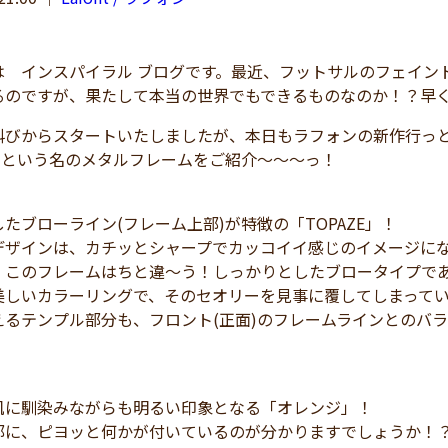
 インスパイラル ブログです。最近、フットサルのフェイント
るのですが、果たして本当の世界でもできるものなのか！？早
びからスタートいたしましたが、本日もラフォンの新作行っと
E」という名のメタルフレームをご紹介～～～っ！
たブローライン(フレーム上部)が特徴の「TOPAZE」！
デザインは、カチッとシャープでカッコイイ感じのイメージに
、このフレームはちと違～う！しっかりとしたブロータイプで
美しいカラーリングで、そのセオリーを見事に覆してしまって
えるテンプル部分も、フロント(正面)のフレームラインとのバ
肌に馴染みながらも明るい印象となる「オレンジ」！
部に、ピヨッと何かが付いているのが分かりますでしょうか！