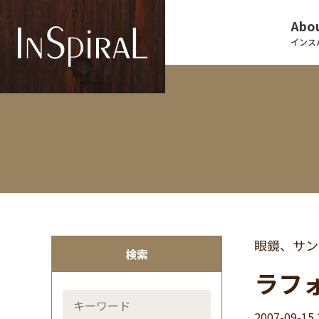
Abou
インス
眼鏡、サン
検索
ラフォ
2007-09-15 