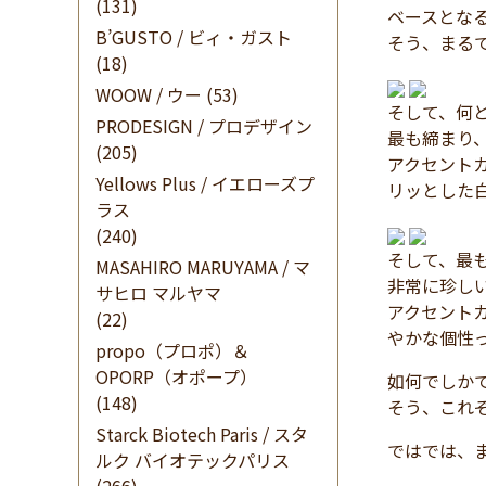
(131)
ベースとな
B’GUSTO / ビィ・ガスト
そう、まる
(18)
WOOW / ウー
(53)
そして、何
PRODESIGN / プロデザイン
最も締まり
(205)
アクセント
Yellows Plus / イエローズプ
リッとした
ラス
(240)
そして、最
MASAHIRO MARUYAMA / マ
非常に珍し
サヒロ マルヤマ
アクセント
(22)
やかな個性
propo（プロポ）＆
OPORP（オポープ）
如何でしか
(148)
そう、これ
Starck Biotech Paris / スタ
ではでは、
ルク バイオテックパリス