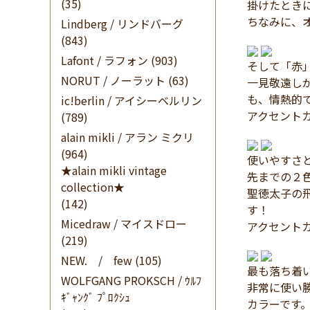
(35)
掛けたとき
ちなみに、
Lindberg / リンドバーグ
(843)
Lafont / ラフォン
(903)
そして「赤
NORUT / ノーラット
(63)
一見敬遠し
も、情熱的で
ic!berlin / アイシーベルリン
アクセント
(789)
alain mikli / アラン ミクリ
(964)
使いやすさ
★alain mikli vintage
先までの２
collection★
聖徳太子の
(142)
す！
Micedraw / マイスドロー
アクセント
(219)
NEW. / few
(105)
最も落ち着
WOLFGANG PROKSCH / ｳﾙﾌ
非常に使い
ｷﾞｬﾝｸﾞ ﾌﾟﾛｸｼｭ
カラーです