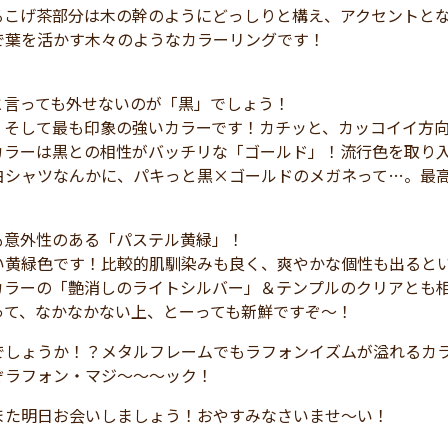
るこげ茶部分は木の幹のようにどっしりと構え、アクセントと
で葉を活かす木々のようなカラーリングです！
と言っても外せないのが「黒」でしょう！
、そして最も印象の強いカラーです！カチッと、カッコイイ方
カラーは黒との相性がバッチリな「ゴールド」！流行色を取り
白シャツなんかに、パキっと黒×ゴールドのメガネって…。最
も意外性のある「パステル黄緑」！
い黄緑色です！比較的肌馴染みも良く、爽やかな個性も出るとい
カラーの「艶消しのライトシルバー」＆テンプルのクリアとも
って、なかなかない上、とーっても新鮮ですぞ～！
でしょうか！？メタルフレームでもラフォンイズムが溢れるカ
ぞラフォン・マジ～～～ック！
また明日お会いしましょう！おやすみなさいませ～い！