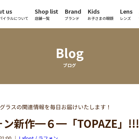
t us
Shop list
Brand
Kids
Lens
パイラルについて
店舗一覧
ブランド
お子さまの眼鏡
レンズ
Blog
ブログ
グラスの関連情報を毎日お届けいたします！
ン新作━６━「TOPAZE」!!
21:00
｜
Lafont / ラフォン