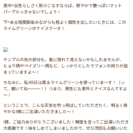
真中=女性らしさく掛けこなすならば、鮮やかで艶っぽいマット
パープルっきゃないでしょう！
下=ある程度馴染みながらも程よく個性を出したいときには、この
ライムグリーンがナイスで～す！
テンプルの先の部分も、髪に隠れて見えないかもしれませんが、
ヒョウ柄やペイズリー柄など、しっかりとしたラフォンの拘りが詰
まっていますよ～！
ちなみに、私HIGEは黒＆ライムグリーンを使っていま～す！（っ
て、聞いてね～～～！）つまり、男性にも意外とナイスなんですよ
～！
ということで、こんな天気を吹っ飛ばしていただきたく、明るく爽
やかなI様にご出演いただきました～！
I様、ご協力ありがとうございました！無理を言ってご出演いただき
大感謝です！味をしめてしまいましたので、ぜひ次回もお願いいた