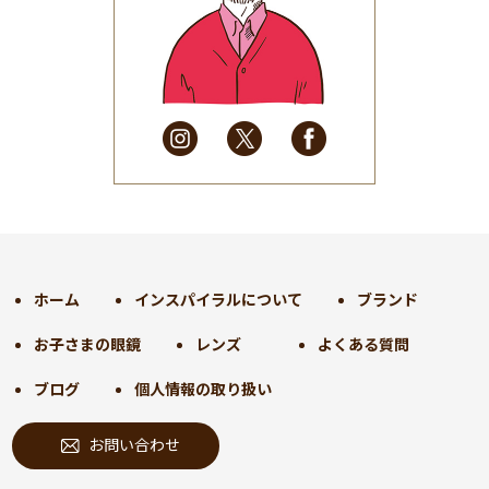
2025年6月
(48)
2025年5月
(41)
2025年4月
(32)
2025年3月
(31)
2025年2月
(28)
2025年1月
(34)
2024年12月
(35)
2024年11月
(30)
2024年10月
(31)
2024年9月
(30)
ホーム
インスパイラルについて
ブランド
2024年8月
(33)
お子さまの眼鏡
レンズ
よくある質問
2024年7月
(31)
2024年6月
(30)
ブログ
個人情報の取り扱い
2024年5月
(32)
お問い合わせ
2024年4月
(32)
2024年3月
(31)