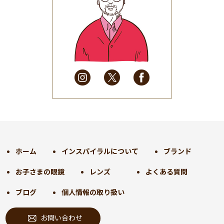
2025年7月
(37)
2025年6月
(48)
2025年5月
(41)
2025年4月
(32)
2025年3月
(31)
2025年2月
(28)
2025年1月
(34)
2024年12月
(35)
2024年11月
(30)
2024年10月
(31)
2024年9月
(30)
ホーム
インスパイラルについて
ブランド
2024年8月
(33)
お子さまの眼鏡
レンズ
よくある質問
2024年7月
(31)
2024年6月
(30)
ブログ
個人情報の取り扱い
2024年5月
(32)
お問い合わせ
2024年4月
(32)