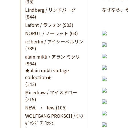
(35)
なぜなら、
Lindberg / リンドバーグ
(844)
Lafont / ラフォン
(903)
NORUT / ノーラット
(63)
ic!berlin / アイシーベルリン
(789)
alain mikli / アラン ミクリ
(964)
★alain mikli vintage
collection★
(142)
Micedraw / マイスドロー
(219)
NEW. / few
(105)
WOLFGANG PROKSCH / ｳﾙﾌ
ｷﾞｬﾝｸﾞ ﾌﾟﾛｸｼｭ