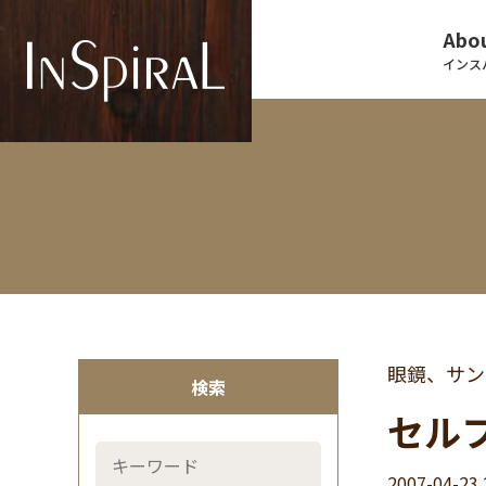
Abou
インス
眼鏡、サン
検索
セルフ
2007-04-23 