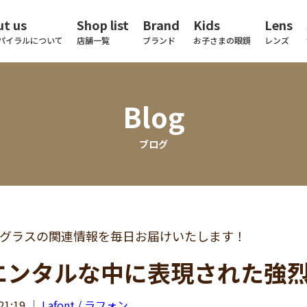
t us
Shop list
Brand
Kids
Lens
パイラルについて
店舗一覧
ブランド
お子さまの眼鏡
レンズ
Blog
ブログ
グラスの関連情報を毎日お届けいたします！
エンタルな中に表現された強
21:19
｜
Lafont / ラフォン