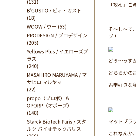
(131)
「攻め」ご
B’GUSTO / ビィ・ガスト
(18)
WOOW / ウー
(53)
そ～し～て
PRODESIGN / プロデザイン
プ！
(205)
Yellows Plus / イエローズプ
ラス
どぅ～っす
(240)
どちらかの
MASAHIRO MARUYAMA / マ
サヒロ マルヤマ
古学好きな
(22)
propo（プロポ）＆
OPORP（オポープ）
(148)
マットブラ
Starck Biotech Paris / スタ
ルク バイオテックパリス
これなんか