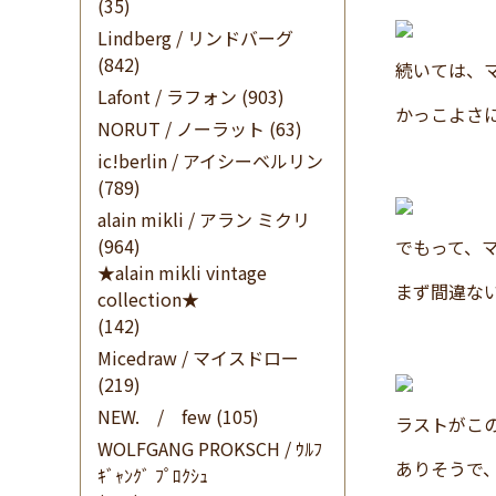
(35)
Lindberg / リンドバーグ
(842)
続いては、
Lafont / ラフォン
(903)
かっこよさ
NORUT / ノーラット
(63)
ic!berlin / アイシーベルリン
(789)
alain mikli / アラン ミクリ
(964)
でもって、
★alain mikli vintage
まず間違な
collection★
(142)
Micedraw / マイスドロー
(219)
NEW. / few
(105)
ラストがこ
WOLFGANG PROKSCH / ｳﾙﾌ
ありそうで
ｷﾞｬﾝｸﾞ ﾌﾟﾛｸｼｭ