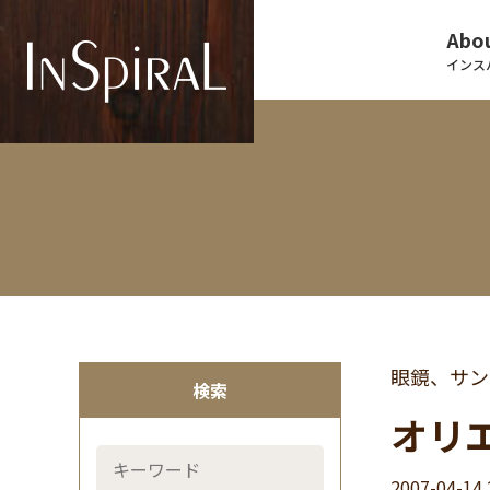
Abou
インス
眼鏡、サン
検索
オリ
2007-04-14 