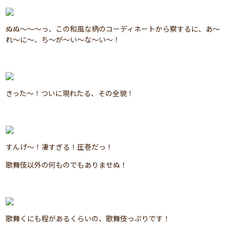
ぬぬ～～～っ、この和風な柄のコーディネートから察するに、あ～
れ～に～、ち～が～い～な～い～！
きった～！ついに現れたる、その全貌！
すんげ～！凄すぎる！圧巻だっ！
歌舞伎以外の何ものでもありませぬ！
歌舞くにも程があるくらいの、歌舞伎っぷりです！