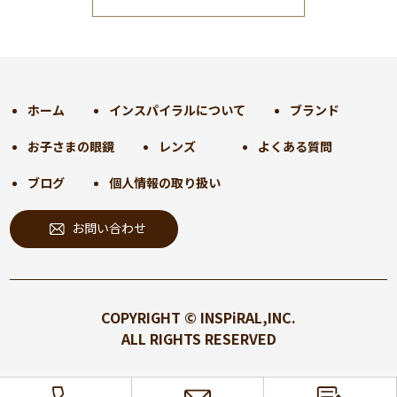
2025年1月
(34)
2024年12月
(35)
2024年11月
(30)
2024年10月
(31)
2024年9月
(30)
ホーム
インスパイラルについて
ブランド
2024年8月
(33)
お子さまの眼鏡
レンズ
よくある質問
2024年7月
(31)
2024年6月
(30)
ブログ
個人情報の取り扱い
2024年5月
(32)
お問い合わせ
2024年4月
(32)
2024年3月
(31)
2024年2月
(31)
2024年1月
(45)
COPYRIGHT © INSPiRAL,INC.
2023年12月
(31)
ALL RIGHTS RESERVED
2023年11月
(32)
2023年10月
(31)