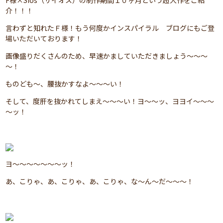
F様×Sios（サイオス）の制作期間１０ヶ月という超大作をご紹
介！！！
言わずと知れたＦ様！もう何度かインスパイラル ブログにもご登
場いただいております！
画像盛りだくさんのため、早速かましていただきましょう～～～
～！
ものども～、腰抜かすなよ～～～い！
そして、度肝を抜かれてしまえ～～～い！ヨ～～ッ、ヨヨイ～～～
～ッ！
ヨ～～～～～～～ッ！
あ、こりゃ、あ、こりゃ、あ、こりゃ、な～ん～だ～～～！