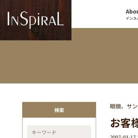
Abou
インス
眼鏡、サン
検索
お客
2007-03-17 