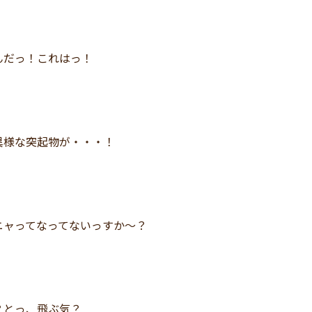
んだっ！これはっ！
異様な突起物が・・・！
ニャってなってないっすか～？
？とっ、飛ぶ気？