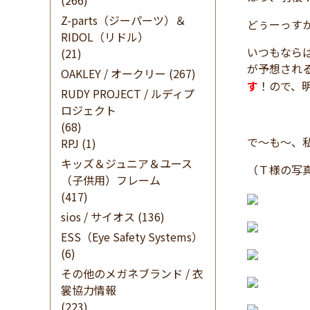
(266)
Z-parts（ジーパーツ）＆
どぅーっす
RIDOL（リドル）
いつもなら
(21)
が予想され
OAKLEY / オークリー
(267)
す
！ので、
RUDY PROJECT / ルディプ
ロジェクト
(68)
で～も～、
RPJ
(1)
キッズ＆ジュニア＆ユース
（Ｔ様の写
（子供用）フレーム
(417)
sios / サイオス
(136)
ESS（Eye Safety Systems）
(6)
その他のメガネブランド / 衣
裳協力情報
(223)