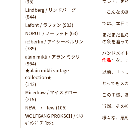
そして、ま
(35)
Lindberg / リンドバーグ
「こんなの
(844)
では、本日
Lafont / ラフォン
(903)
NORUT / ノーラット
(63)
まだまだ世
ic!berlin / アイシーベルリン
の糸を辿っ
(789)
ハンドメイ
alain mikli / アラン ミクリ
作品
』を、
(964)
★alain mikli vintage
以前、「ト
collection★
とってもメ
(142)
Micedraw / マイスドロー
このＴ様、
(219)
当然、その
NEW. / few
(105)
WOLFGANG PROKSCH / ｳﾙﾌ
様々な、悪
ｷﾞｬﾝｸﾞ ﾌﾟﾛｸｼｭ