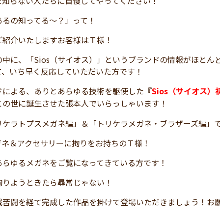
だ知らない人たちに自慢してやってください！
あるの知ってる～？」って！
ご紹介いたしますお客様はＴ様！
の中に、「Sios（サイオス）」というブランドの情報がほと
て、いち早く反応していただいた方です！
ドによる、ありとあらゆる技術を駆使した『
Sios（サイオス
この世に誕生させた張本人でいらっしゃいます！
リケラトプスメガネ編」＆「トリケラメガネ・ブラザーズ編」
ガネ＆アクセサリーに拘りをお持ちのＴ様！
あらゆるメガネをご覧になってきている方です！
拘りようときたら尋常じゃない！
戦苦闘を経て完成した作品を掛けて登場いただきましょう！お