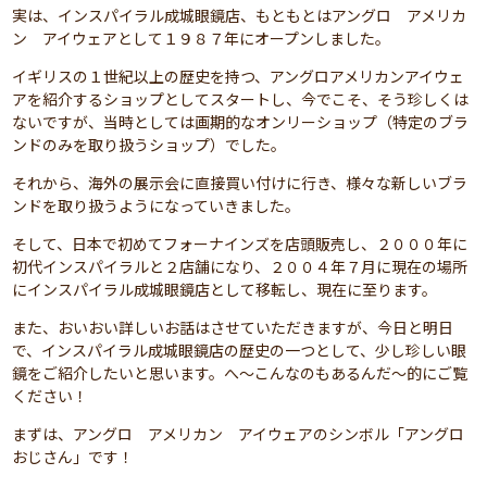
実は、インスパイラル成城眼鏡店、もともとはアングロ アメリカ
ン アイウェアとして１９８７年にオープンしました。
イギリスの１世紀以上の歴史を持つ、アングロアメリカンアイウェ
アを紹介するショップとしてスタートし、今でこそ、そう珍しくは
ないですが、当時としては画期的なオンリーショップ（特定のブラ
ンドのみを取り扱うショップ）でした。
それから、海外の展示会に直接買い付けに行き、様々な新しいブラ
ンドを取り扱うようになっていきました。
そして、日本で初めてフォーナインズを店頭販売し、２０００年に
初代インスパイラルと２店舗になり、２００４年７月に現在の場所
にインスパイラル成城眼鏡店として移転し、現在に至ります。
また、おいおい詳しいお話はさせていただきますが、今日と明日
で、インスパイラル成城眼鏡店の歴史の一つとして、少し珍しい眼
鏡をご紹介したいと思います。へ～こんなのもあるんだ～的にご覧
ください！
まずは、アングロ アメリカン アイウェアのシンボル「アングロ
おじさん」です！