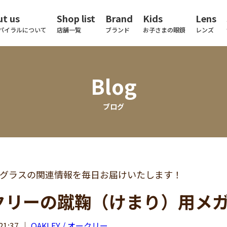
t us
Shop list
Brand
Kids
Lens
パイラルについて
店舗一覧
ブランド
お子さまの眼鏡
レンズ
Blog
ブログ
グラスの関連情報を毎日お届けいたします！
クリーの蹴鞠（けまり）用メ
21:37
｜
OAKLEY / オークリー