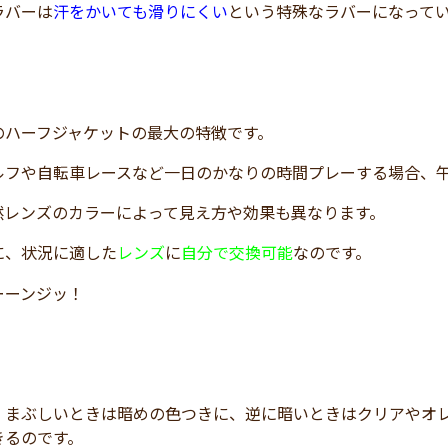
ラバーは
汗をかいても滑りにくい
という特殊なラバーになって
のハーフジャケットの最大の特徴です。
ルフや自転車レースなど一日のかなりの時間プレーする場合、
然レンズのカラーによって見え方や効果も異なります。
に、状況に適した
レンズ
に
自分で交換可能
なのです。
ーーンジッ！
、まぶしいときは暗めの色つきに、逆に暗いときはクリアやオ
きるのです。