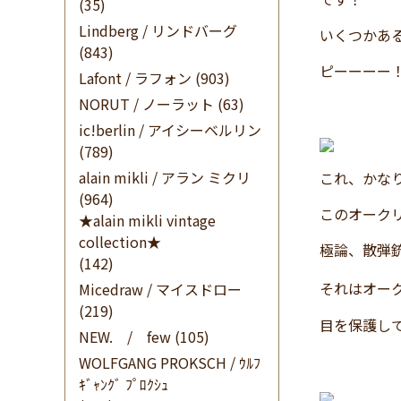
(35)
Lindberg / リンドバーグ
いくつかある
(843)
ピーーーー
Lafont / ラフォン
(903)
NORUT / ノーラット
(63)
ic!berlin / アイシーベルリン
(789)
alain mikli / アラン ミクリ
これ、かな
(964)
このオーク
★alain mikli vintage
collection★
極論、散弾
(142)
それはオー
Micedraw / マイスドロー
(219)
目を保護し
NEW. / few
(105)
WOLFGANG PROKSCH / ｳﾙﾌ
ｷﾞｬﾝｸﾞ ﾌﾟﾛｸｼｭ