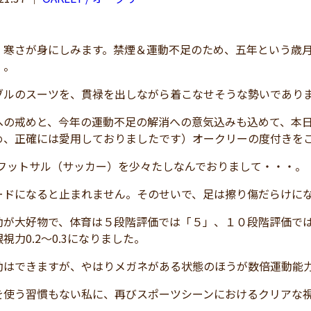
、寒さが身にしみます。禁煙＆運動不足のため、五年という歳
）。
ブルのスーツを、貫禄を出しながら着こなせそうな勢いであります
への戒めと、今年の運動不足の解消への意気込みも込めて、本
め、正確には愛用しておりましたです）オークリーの度付きを
は、フットサル（サッカー）を少々たしなんでおりまして・・・。
ードになると止まれません。そのせいで、足は擦り傷だらけに
動が大好物で、体育は５段階評価では「５」、１０段階評価で
視力0.2～0.3になりました。
動はできますが、やはりメガネがある状態のほうが数倍運動能
を使う習慣もない私に、再びスポーツシーンにおけるクリアな