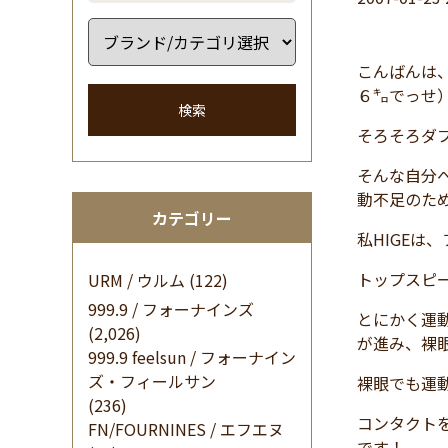
こんばんは
６㌔でっせ
検索
そろそろダ
そんな自分
動不足のた
カテゴリー
私HIGE
トップスピ
URM / ウルム
(122)
999.9 / フォーナインズ
とにかく運
(2,026)
が進み、裸眼
999.9 feelsun / フォーナイン
ズ・フィールサン
裸眼でも運
(236)
コンタクト
FN/FOURNINES / エフエヌ
です！