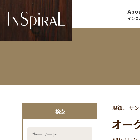
Abou
インス
眼鏡、サン
検索
オー
2007-01-23 