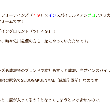
、フォーナインズ（
４９
）×
イン
スパイラル×アン
グロ
アメリ
フォームです！
「イングロモント（ツ）４９」！
は、時々佐川急便の方も一緒にやっていたためです。
ンズも成城発のブランドで本社もずっと成城、当然インスパイ
線の駅名でSEIJOGAKUENMAE（成城学園前）なのです。
んとに度が入ってるの？となってしまうといけませんので、