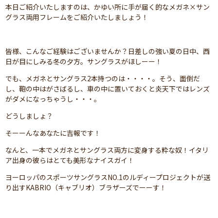
本日ご紹介いたしますのは、かゆい所に手が届く的なメガネ×サン
グラス両用フレームをご紹介いたしましょう！
皆様、こんなご経験はございませんか？日差しの強い夏の日中、西
日が目にしみる冬の夕方。サングラスがほしーー！
でも、メガネとサングラス2本持つのは・・・・。そう、面倒だ
し、鞄の中はがさばるし、車の中に置いておくと炎天下ではレンズ
がダメになっちゃうし・・・。
どうしましょ？
そーーんなあなたに吉報です！
なんと、一本でメガネとサングラス両方に変身する粋な奴！イタリ
ア出身の彼らはとても美形なナイスガイ！
ヨーロッパのスポーツサングラスNO.1のルディープロジェクトが送
り出すKABRIO（キャブリオ）ブラザーズでーーす！