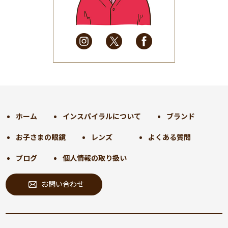
2025年4月
(32)
2025年3月
(31)
2025年2月
(28)
2025年1月
(34)
2024年12月
(35)
2024年11月
(30)
2024年10月
(31)
2024年9月
(30)
ホーム
インスパイラルについて
ブランド
2024年8月
(33)
お子さまの眼鏡
レンズ
よくある質問
2024年7月
(31)
2024年6月
(30)
ブログ
個人情報の取り扱い
2024年5月
(32)
お問い合わせ
2024年4月
(32)
2024年3月
(31)
2024年2月
(31)