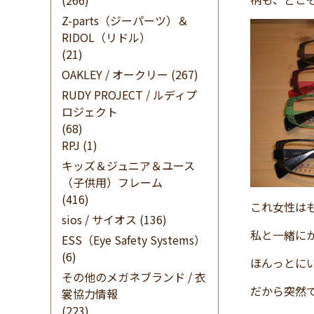
(266)
Z-parts（ジーパーツ）＆
RIDOL（リドル）
(21)
OAKLEY / オークリー
(267)
RUDY PROJECT / ルディプ
ロジェクト
(68)
RPJ
(1)
キッズ＆ジュニア＆ユース
（子供用）フレーム
(416)
これ女性は
sios / サイオス
(136)
私と一緒に
ESS（Eye Safety Systems）
(6)
ほんっとに
その他のメガネブランド / 衣
だから突然
裳協力情報
(223)