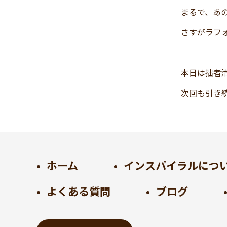
まるで、あ
2024年11月
(30)
2024年10月
(31)
さすがラフ
2024年9月
(30)
2024年8月
(33)
本日は拙者
2024年7月
(31)
2024年6月
(30)
次回も引き
2024年5月
(32)
2024年4月
(32)
2024年3月
(31)
2024年2月
(31)
2024年1月
(45)
ホーム
インスパイラルにつ
2023年12月
(31)
よくある質問
ブログ
2023年11月
(32)
2023年10月
(31)
2023年9月
(32)