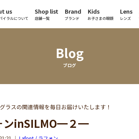
t us
Shop list
Brand
Kids
Lens
パイラルについて
店舗一覧
ブランド
お子さまの眼鏡
レンズ
Blog
ブログ
グラスの関連情報を毎日お届けいたします！
ンinSILMO━２━
21:21
｜
Lafont / ラフォン