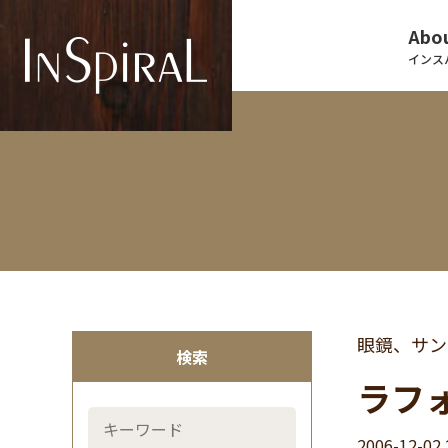
Abou
インス
眼鏡、サン
検索
ラフォ
2006-12-02 