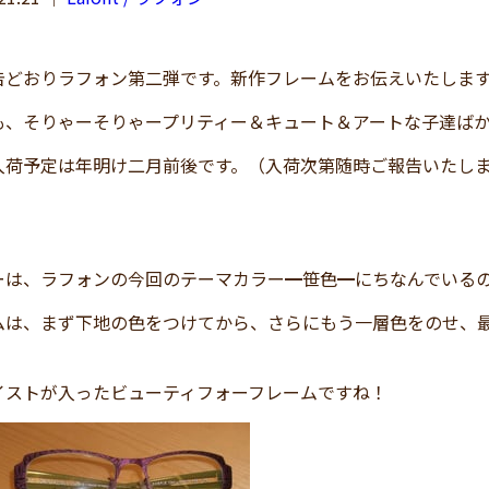
告どおりラフォン第二弾です。新作フレームをお伝えいたしま
も、そりゃーそりゃープリティー＆キュート＆アートな子達ば
入荷予定は年明け二月前後です。（入荷次第随時ご報告いたし
ーは、ラフォンの今回のテーマカラー━笹色━にちなんでいる
ムは、まず下地の色をつけてから、さらにもう一層色をのせ、
イストが入ったビューティフォーフレームですね！