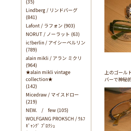
(35)
Lindberg / リンドバーグ
(841)
Lafont / ラフォン
(903)
NORUT / ノーラット
(63)
ic!berlin / アイシーベルリン
(789)
alain mikli / アラン ミクリ
(964)
★alain mikli vintage
上のゴール
collection★
バーで神秘
(142)
Micedraw / マイスドロー
(219)
NEW. / few
(105)
WOLFGANG PROKSCH / ｳﾙﾌ
ｷﾞｬﾝｸﾞ ﾌﾟﾛｸｼｭ