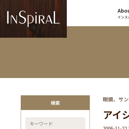
Abou
インス
眼鏡、サン
検索
アイシ
2006-11-22 