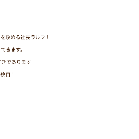
ろを攻める社長ラルフ！
ってきます。
好きであります。
一枚目！