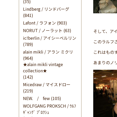
(35)
Lindberg / リンドバーグ
(841)
Lafont / ラフォン
(903)
NORUT / ノーラット
(63)
そして、ア
ic!berlin / アイシーベルリン
このラルフ
(789)
alain mikli / アラン ミクリ
これはもの
(964)
あまりのノ
★alain mikli vintage
collection★
(142)
Micedraw / マイスドロー
(219)
NEW. / few
(105)
WOLFGANG PROKSCH / ｳﾙﾌ
ｷﾞｬﾝｸﾞ ﾌﾟﾛｸｼｭ