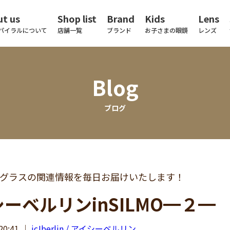
t us
Shop list
Brand
Kids
Lens
パイラルについて
店舗一覧
ブランド
お子さまの眼鏡
レンズ
Blog
ブログ
グラスの関連情報を毎日お届けいたします！
ーベルリンinSILMO━２━
20:41
｜
ic!berlin / アイシーベルリン