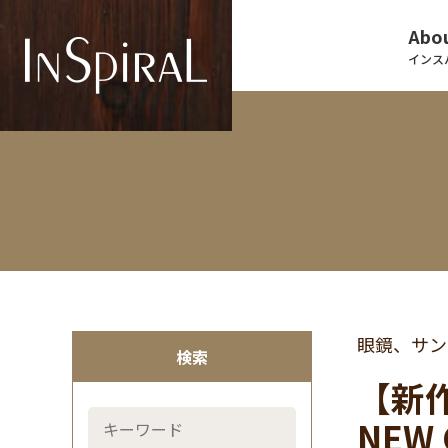
Abou
インス
眼鏡、サン
検索
【新作
NEW 