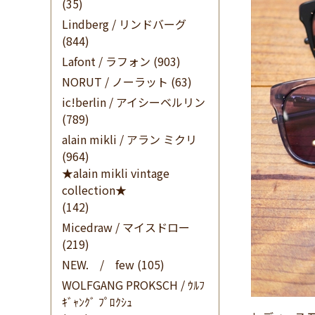
(35)
Lindberg / リンドバーグ
(844)
Lafont / ラフォン
(903)
NORUT / ノーラット
(63)
ic!berlin / アイシーベルリン
(789)
alain mikli / アラン ミクリ
(964)
★alain mikli vintage
collection★
(142)
Micedraw / マイスドロー
(219)
NEW. / few
(105)
WOLFGANG PROKSCH / ｳﾙﾌ
ｷﾞｬﾝｸﾞ ﾌﾟﾛｸｼｭ