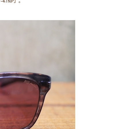
47NP」。