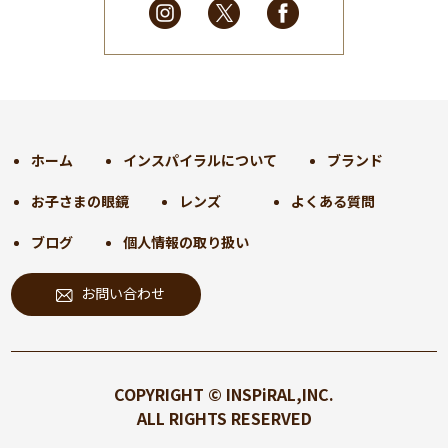
2025年2月
(28)
2025年1月
(34)
2024年12月
(35)
2024年11月
(30)
2024年10月
(31)
2024年9月
(30)
ホーム
インスパイラルについて
ブランド
2024年8月
(33)
お子さまの眼鏡
レンズ
よくある質問
2024年7月
(31)
2024年6月
(30)
ブログ
個人情報の取り扱い
2024年5月
(32)
お問い合わせ
2024年4月
(32)
2024年3月
(31)
2024年2月
(31)
2024年1月
(45)
COPYRIGHT © INSPiRAL,INC.
2023年12月
(31)
ALL RIGHTS RESERVED
2023年11月
(32)