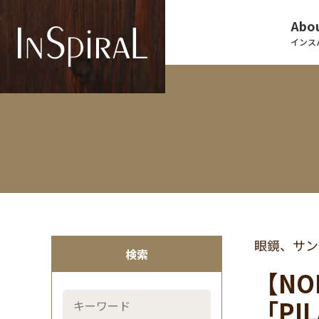
Abou
インス
眼鏡、サン
検索
【NO
「PI