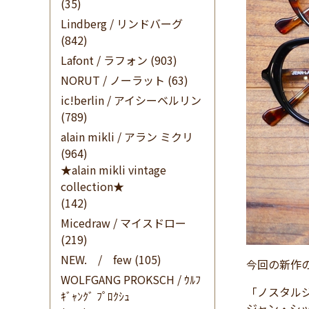
(35)
Lindberg / リンドバーグ
(842)
Lafont / ラフォン
(903)
NORUT / ノーラット
(63)
ic!berlin / アイシーベルリン
(789)
alain mikli / アラン ミクリ
(964)
★alain mikli vintage
collection★
(142)
Micedraw / マイスドロー
(219)
NEW. / few
(105)
今回の新作
WOLFGANG PROKSCH / ｳﾙﾌ
「ノスタル
ｷﾞｬﾝｸﾞ ﾌﾟﾛｸｼｭ
ジャン・シ