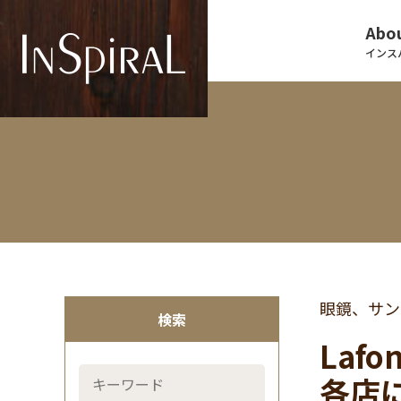
Abou
インス
眼鏡、サン
検索
La
各店