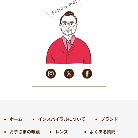
2025年10月
(32)
2025年9月
(30)
2025年8月
(31)
2025年7月
(37)
2025年6月
(48)
2025年5月
(41)
2025年4月
(32)
2025年3月
(31)
2025年2月
(28)
2025年1月
(34)
2024年12月
(35)
2024年11月
(30)
2024年10月
(31)
2024年9月
(30)
ホーム
インスパイラルについて
ブランド
2024年8月
(33)
お子さまの眼鏡
レンズ
よくある質問
2024年7月
(31)