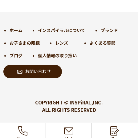
2024年12月
(35)
2024年11月
(30)
2024年10月
(31)
2024年9月
(30)
ホーム
インスパイラルについて
ブランド
2024年8月
(33)
お子さまの眼鏡
レンズ
よくある質問
2024年7月
(31)
2024年6月
(30)
ブログ
個人情報の取り扱い
2024年5月
(32)
お問い合わせ
2024年4月
(32)
2024年3月
(31)
2024年2月
(31)
2024年1月
(45)
COPYRIGHT © INSPiRAL,INC.
2023年12月
(31)
ALL RIGHTS RESERVED
2023年11月
(32)
2023年10月
(31)
2023年9月
(32)