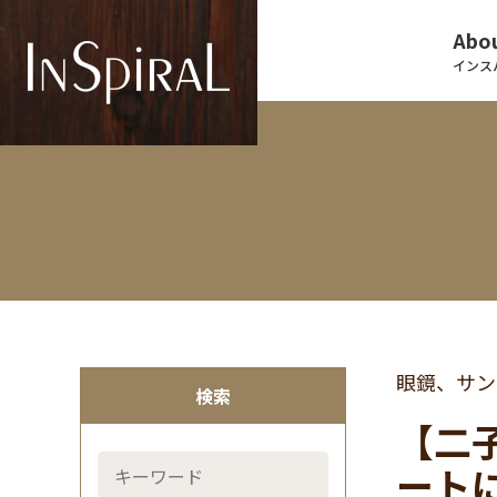
Abou
インス
眼鏡、サン
検索
【二
ート