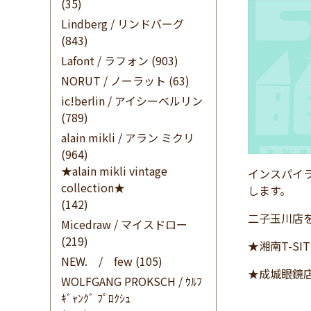
(35)
Lindberg / リンドバーグ
(843)
Lafont / ラフォン
(903)
NORUT / ノーラット
(63)
ic!berlin / アイシーベルリン
(789)
alain mikli / アラン ミクリ
(964)
★alain mikli vintage
インスパイ
collection★
します。
(142)
二子玉川店
Micedraw / マイスドロー
(219)
★湘南T-SI
NEW. / few
(105)
★成城眼鏡店
WOLFGANG PROKSCH / ｳﾙﾌ
ｷﾞｬﾝｸﾞ ﾌﾟﾛｸｼｭ