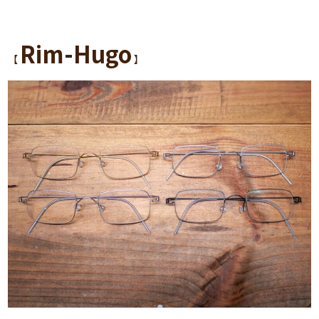
Rim-Hugo
【
】