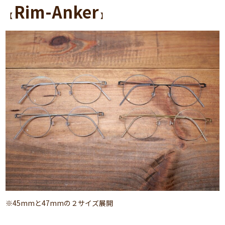
Rim-Anker
【
】
※45mmと47mmの２サイズ展開