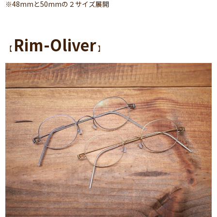
※48mmと50mmの２サイズ展開
Rim-Oliver
【
】