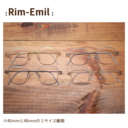
Rim-Emil
【
】
※46mmと48mmの２サイズ展開