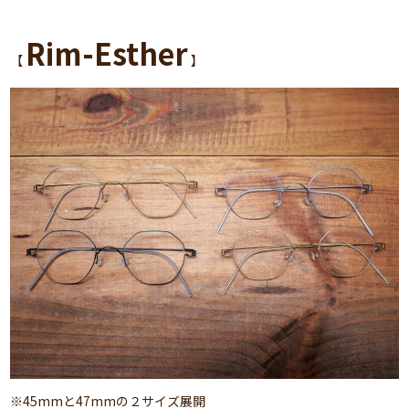
Rim-Esther
【
】
※45mmと47mmの２サイズ展開