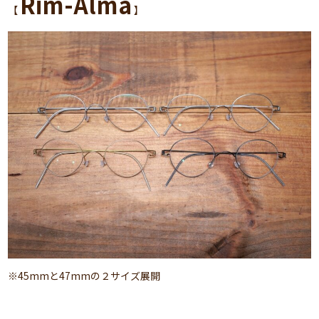
Rim-Alma
【
】
※45mmと47mmの２サイズ展開