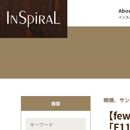
Abou
インス
眼鏡、サン
検索
【f
「F1