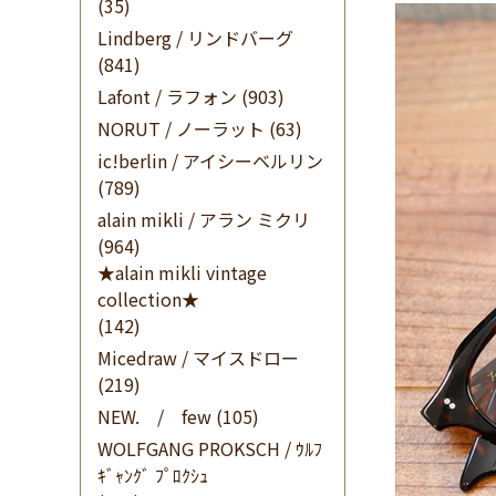
(35)
Lindberg / リンドバーグ
(841)
Lafont / ラフォン
(903)
NORUT / ノーラット
(63)
ic!berlin / アイシーベルリン
(789)
alain mikli / アラン ミクリ
(964)
★alain mikli vintage
collection★
(142)
Micedraw / マイスドロー
(219)
NEW. / few
(105)
WOLFGANG PROKSCH / ｳﾙﾌ
ｷﾞｬﾝｸﾞ ﾌﾟﾛｸｼｭ