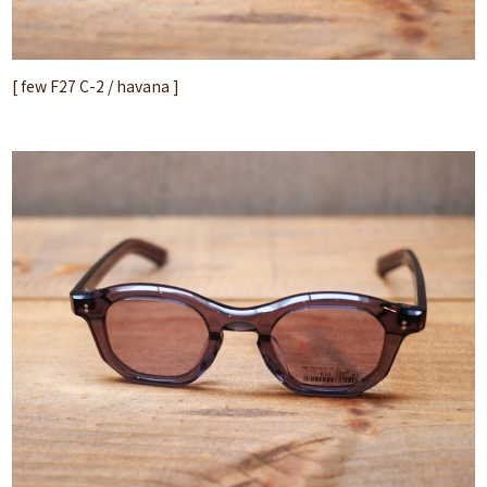
[ few F27 C-2 / havana ]