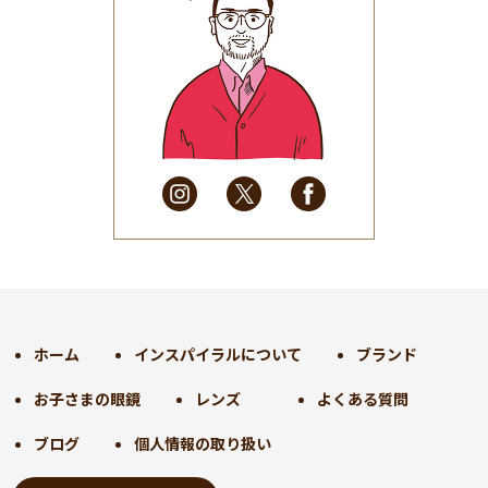
2025年7月
(37)
2025年6月
(48)
2025年5月
(41)
2025年4月
(32)
2025年3月
(31)
2025年2月
(28)
2025年1月
(34)
2024年12月
(35)
2024年11月
(30)
2024年10月
(31)
2024年9月
(30)
ホーム
インスパイラルについて
ブランド
2024年8月
(33)
お子さまの眼鏡
レンズ
よくある質問
2024年7月
(31)
2024年6月
(30)
ブログ
個人情報の取り扱い
2024年5月
(32)