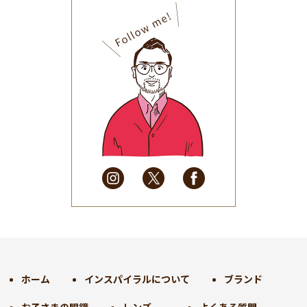
2025年10月
(32)
2025年9月
(30)
2025年8月
(31)
2025年7月
(37)
2025年6月
(48)
2025年5月
(41)
2025年4月
(32)
2025年3月
(31)
2025年2月
(28)
2025年1月
(34)
2024年12月
(35)
2024年11月
(30)
2024年10月
(31)
2024年9月
(30)
ホーム
インスパイラルについて
ブランド
2024年8月
(33)
お子さまの眼鏡
レンズ
よくある質問