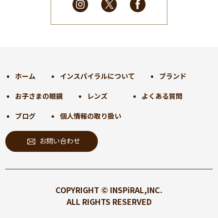
2025年2月
(28)
2025年1月
(34)
2024年12月
(35)
2024年11月
(30)
2024年10月
(31)
2024年9月
(30)
ホーム
インスパイラルについて
ブランド
2024年8月
(33)
お子さまの眼鏡
レンズ
よくある質問
2024年7月
(31)
2024年6月
(30)
ブログ
個人情報の取り扱い
2024年5月
(32)
お問い合わせ
2024年4月
(32)
2024年3月
(31)
2024年2月
(31)
2024年1月
(45)
COPYRIGHT © INSPiRAL,INC.
2023年12月
(31)
ALL RIGHTS RESERVED
2023年11月
(32)