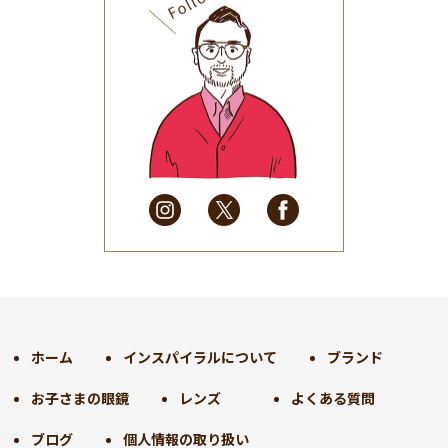
2025年9月
(30)
2025年8月
(31)
2025年7月
(37)
2025年6月
(48)
2025年5月
(41)
2025年4月
(32)
2025年3月
(31)
2025年2月
(28)
2025年1月
(34)
2024年12月
(35)
2024年11月
(30)
2024年10月
(31)
2024年9月
(30)
ホーム
インスパイラルについて
ブランド
2024年8月
(33)
お子さまの眼鏡
レンズ
よくある質問
2024年7月
(31)
2024年6月
(30)
ブログ
個人情報の取り扱い