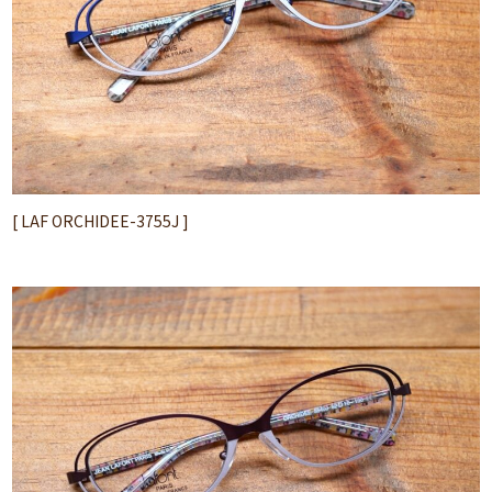
[ LAF ORCHIDEE-3755J ]