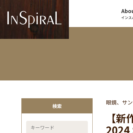
Abou
インス
眼鏡、サン
検索
【新作
2024