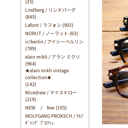
(35)
Lindberg / リンドバーグ
(845)
Lafont / ラフォン
(903)
NORUT / ノーラット
(63)
ic!berlin / アイシーベルリン
(789)
alain mikli / アラン ミクリ
(964)
★alain mikli vintage
collection★
(142)
Micedraw / マイスドロー
(219)
NEW. / few
(105)
WOLFGANG PROKSCH / ｳﾙﾌ
ｷﾞｬﾝｸﾞ ﾌﾟﾛｸｼｭ