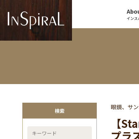
Abou
インス
眼鏡、サン
検索
【Sta
プラ