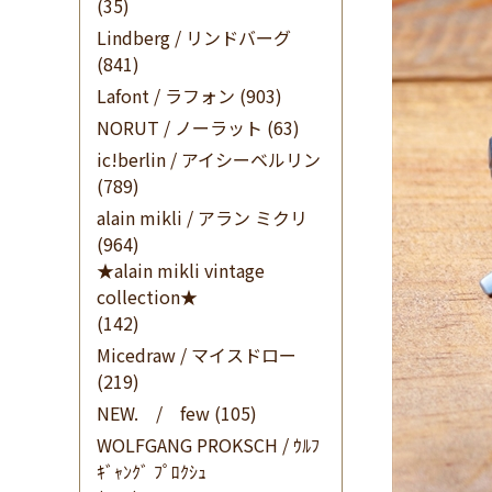
(35)
Lindberg / リンドバーグ
(841)
Lafont / ラフォン
(903)
NORUT / ノーラット
(63)
ic!berlin / アイシーベルリン
(789)
alain mikli / アラン ミクリ
(964)
★alain mikli vintage
collection★
(142)
Micedraw / マイスドロー
(219)
NEW. / few
(105)
WOLFGANG PROKSCH / ｳﾙﾌ
ｷﾞｬﾝｸﾞ ﾌﾟﾛｸｼｭ