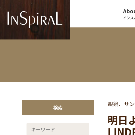
Abou
インス
眼鏡、サン
検索
明日
LI