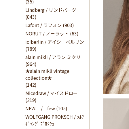
(35)
Lindberg / リンドバーグ
(843)
Lafont / ラフォン
(903)
NORUT / ノーラット
(63)
ic!berlin / アイシーベルリン
(789)
alain mikli / アラン ミクリ
(964)
★alain mikli vintage
collection★
(142)
Micedraw / マイスドロー
(219)
NEW. / few
(105)
WOLFGANG PROKSCH / ｳﾙﾌ
ｷﾞｬﾝｸﾞ ﾌﾟﾛｸｼｭ