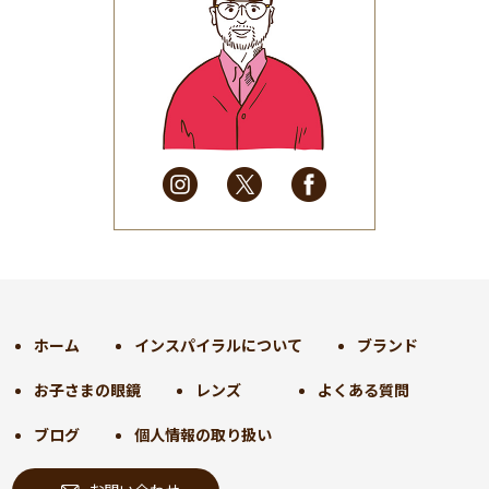
2025年7月
(37)
2025年6月
(48)
2025年5月
(41)
2025年4月
(32)
2025年3月
(31)
2025年2月
(28)
2025年1月
(34)
2024年12月
(35)
2024年11月
(30)
2024年10月
(31)
2024年9月
(30)
ホーム
インスパイラルについて
ブランド
2024年8月
(33)
お子さまの眼鏡
レンズ
よくある質問
2024年7月
(31)
2024年6月
(30)
ブログ
個人情報の取り扱い
2024年5月
(32)