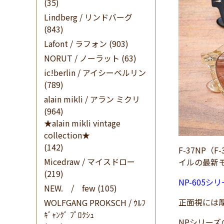
(35)
Lindberg / リンドバーグ
(843)
Lafont / ラフォン
(903)
NORUT / ノーラット
(63)
ic!berlin / アイシーベルリン
(789)
alain mikli / アラン ミクリ
(964)
★alain mikli vintage
collection★
(142)
F-37NP（
Micedraw / マイスドロー
イルの最新
(219)
NP-605シ
NEW. / few
(105)
正面視には
WOLFGANG PROKSCH / ｳﾙﾌ
ｷﾞｬﾝｸﾞ ﾌﾟﾛｸｼｭ
NPシリーズ