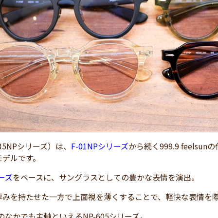
F-35NPシリーズ）は、
F-01NPシリーズ
から続く999.9 feel
モデルです。
リーズ
をベースに、サングラスとしての豊かな表情を演出。
厚みを持たせた一方で上面視を薄くすることで、軽快な表情を
のなかでも主軸といえるNP-605シリーズ。