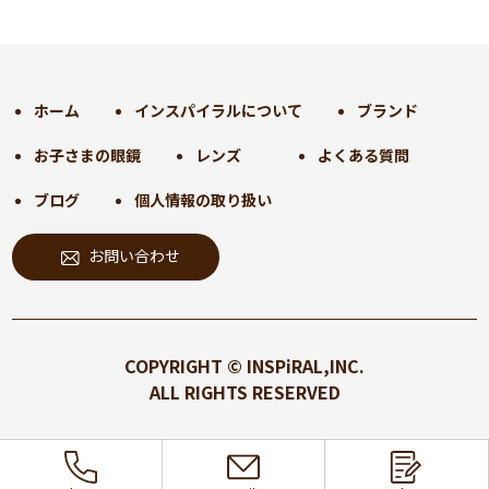
2024年12月
(35)
2024年11月
(30)
2024年10月
(31)
2024年9月
(30)
ホーム
インスパイラルについて
ブランド
2024年8月
(33)
お子さまの眼鏡
レンズ
よくある質問
2024年7月
(31)
2024年6月
(30)
ブログ
個人情報の取り扱い
2024年5月
(32)
お問い合わせ
2024年4月
(32)
2024年3月
(31)
2024年2月
(31)
2024年1月
(45)
COPYRIGHT © INSPiRAL,INC.
2023年12月
(31)
ALL RIGHTS RESERVED
2023年11月
(32)
2023年10月
(31)
2023年9月
(32)