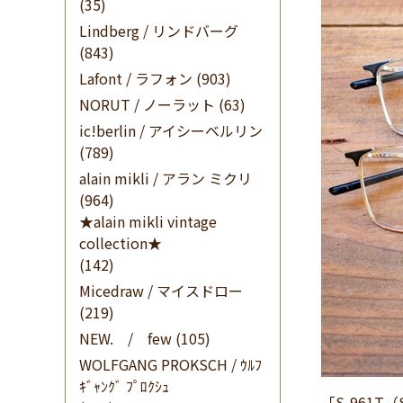
(35)
Lindberg / リンドバーグ
(843)
Lafont / ラフォン
(903)
NORUT / ノーラット
(63)
ic!berlin / アイシーベルリン
(789)
alain mikli / アラン ミクリ
(964)
★alain mikli vintage
collection★
(142)
Micedraw / マイスドロー
(219)
NEW. / few
(105)
WOLFGANG PROKSCH / ｳﾙﾌ
ｷﾞｬﾝｸﾞ ﾌﾟﾛｸｼｭ
「S-961