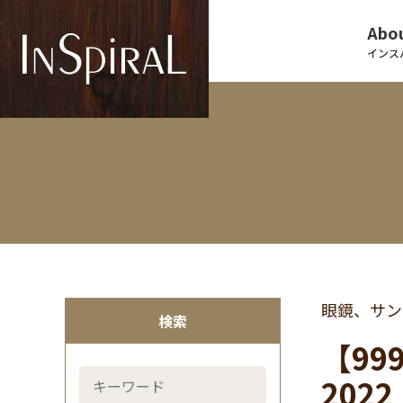
Abou
インス
眼鏡、サン
検索
【999
2022