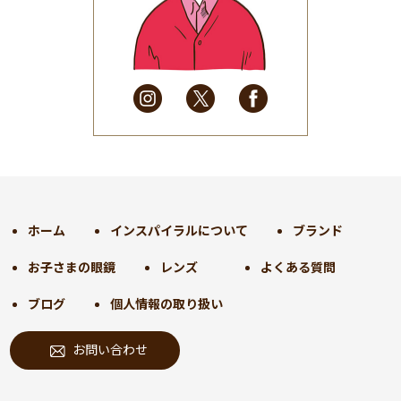
2025年5月
(41)
2025年4月
(32)
2025年3月
(31)
2025年2月
(28)
2025年1月
(34)
2024年12月
(35)
2024年11月
(30)
2024年10月
(31)
2024年9月
(30)
ホーム
インスパイラルについて
ブランド
2024年8月
(33)
お子さまの眼鏡
レンズ
よくある質問
2024年7月
(31)
2024年6月
(30)
ブログ
個人情報の取り扱い
2024年5月
(32)
お問い合わせ
2024年4月
(32)
2024年3月
(31)