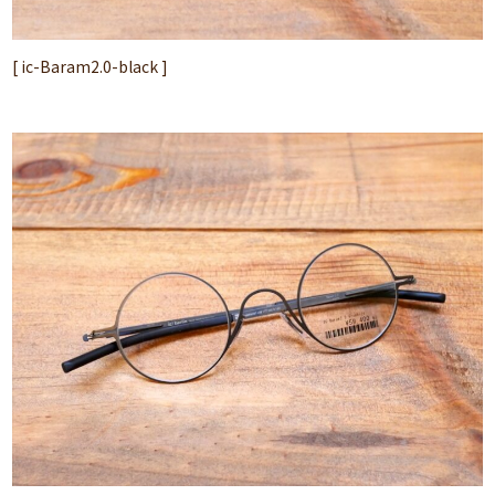
[ ic-Baram2.0-black ]