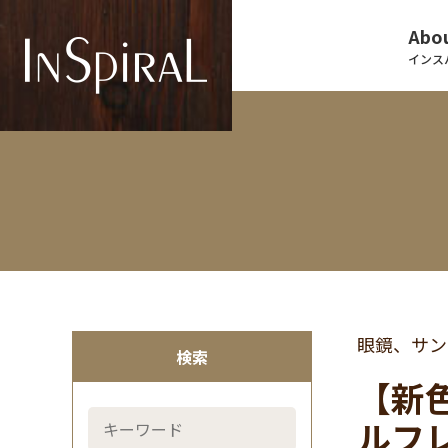
Abou
インス
眼鏡、サン
検索
【新色
ルフレ