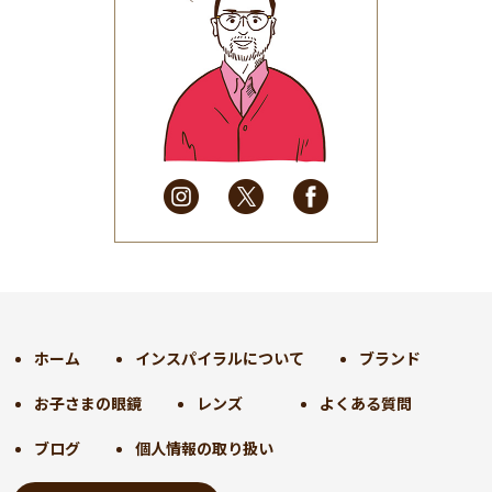
2025年8月
(31)
2025年7月
(37)
2025年6月
(48)
2025年5月
(41)
2025年4月
(32)
2025年3月
(31)
2025年2月
(28)
2025年1月
(34)
2024年12月
(35)
2024年11月
(30)
2024年10月
(31)
2024年9月
(30)
ホーム
インスパイラルについて
ブランド
2024年8月
(33)
お子さまの眼鏡
レンズ
よくある質問
2024年7月
(31)
2024年6月
(30)
ブログ
個人情報の取り扱い
2024年5月
(32)