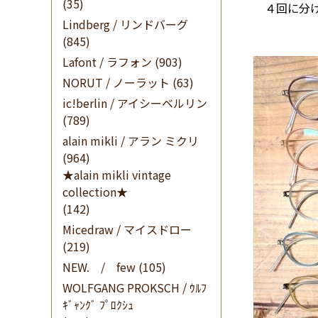
(35)
４回に分け
Lindberg / リンドバーグ
(845)
Lafont / ラフォン
(903)
NORUT / ノーラット
(63)
ic!berlin / アイシーベルリン
(789)
alain mikli / アラン ミクリ
(964)
★alain mikli vintage
collection★
(142)
Micedraw / マイスドロー
(219)
NEW. / few
(105)
WOLFGANG PROKSCH / ｳﾙﾌ
ｷﾞｬﾝｸﾞ ﾌﾟﾛｸｼｭ