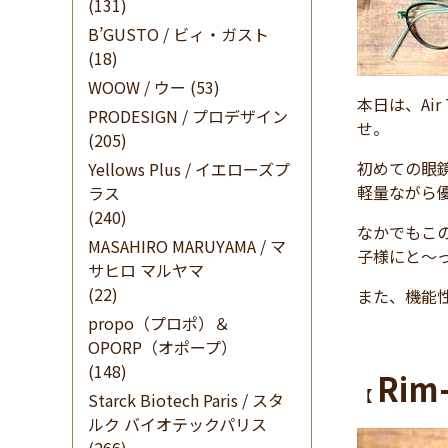
(131)
B’GUSTO / ビィ・ガスト
(18)
WOOW / ウー
(53)
本日は、Ai
PRODESIGN / プロデザイン
せ。
(205)
初めての眼
Yellows Plus / イエローズプ
軽量ながら
ラス
(240)
なかでもこ
MASAHIRO MARUYAMA / マ
子様にと～
サヒロ マルヤマ
(22)
また、機能
propo（プロポ）＆
OPORP（オポープ）
(148)
Rim-
【
Starck Biotech Paris / スタ
ルク バイオテックパリス