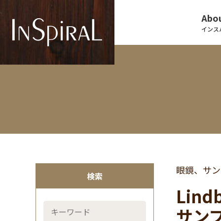
Abou
インス
眼鏡、サン
検索
Lin
サン