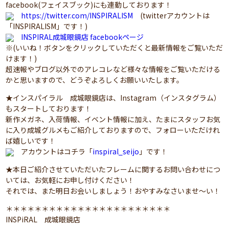
facebook(フェイスブック)にも連動しております！
https://twitter.com/INSPIRALISM
(twitterアカウントは
「INSPIRALISM」です！)
INSPIRAL成城眼鏡店 facebookページ
※(いいね！ボタンをクリックしていただくと最新情報をご覧いただ
けます！)
超速報やブログ以外でのアレコレなど様々な情報をご覧いただける
かと思いますので、どうぞよろしくお願いいたします。
★インスパイラル 成城眼鏡店は、Instagram（インスタグラム）
もスタートしております！
新作メガネ、入荷情報、イベント情報に加え、たまにスタッフお気
に入り成城グルメもご紹介しておりますので、フォローいただけれ
ば嬉しいです！
アカウントはコチラ「
inspiral_seijo
」です！
★本日ご紹介させていただいたフレームに関するお問い合わせにつ
いては、お気軽にお申し付けください！
それでは、また明日お会いしましょう！おやすみなさいませ～い！
＊＊＊＊＊＊＊＊＊＊＊＊＊＊＊＊＊＊＊＊＊＊＊
INSPiRAL 成城眼鏡店