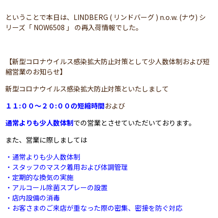
ということで本日は、LINDBERG ( リンドバーグ ) n.o.w. (ナウ) シ
リーズ「 NOW6508 」 の再入荷情報でした。
【新型コロナウイルス感染拡大防止対策として少人数体制および短
縮営業のお知らせ】
新型コロナウイルス感染拡大防止対策といたしまして
１１:００～２０:００
の短縮時間
および
通常よりも少人数体制
での営業とさせていただいております。
また、営業に際しましては
・通常よりも少人数体制
・スタッフのマスク着用および体調管理
・定期的な換気の実施
・アルコール除菌スプレーの設置
・店内設備の消毒
・お客さまのご来店が重なった際の密集、密接を防ぐ対応